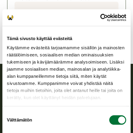
Asikkalan riistanhoitoyhdistys
Etelä-Häme
asikkala@rhy.riista.fi
Tämä sivusto käyttää evästeitä
Käytämme evästeitä tarjoamamme sisällön ja mainosten
räätälöimiseen, sosiaalisen median ominaisuuksien
tukemiseen ja kävijämäärämme analysoimiseen. Lisäksi
jaamme sosiaalisen median, mainosalan ja analytiikka-
alan kumppaneillemme tietoja siitä, miten käytät
sivustoamme. Kumppanimme voivat yhdistää näitä
Suomen riistakeskus
tietoja muihin tietoihin, joita olet antanut heille tai joita on
kerätty, kun olet käyttänyt heidän palvelujaan.
Suomen riistakeskus edistää kestävää riistataloutta, tukee
riistanhoitoyhdistysten toimintaa ja huolehtii riistapolitiikan
toimeenpanosta sekä vastaa sille säädetyistä julkisista
Suostumuksen
hallintotehtävistä.
Välttämätön
valinta
Tietoa meistä