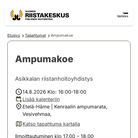
Siirry sisältöön
Siirry sivustokarttaan
Valikko
Etusivu
Tapahtumat
Ampumakoe
Ampumakoe
Asikkalan riistanhoitoyhdistys
14.8.2026 Klo: 16:00-18:00
Lisää kalenteriin
Etelä-Häme | Kenraalin ampumarata,
Vesivehmaa,
Katso tapahtuma kartalla
(avautuu uuteen välilehteen)
Ilmoittautuminen klo 17.00 – 18.00