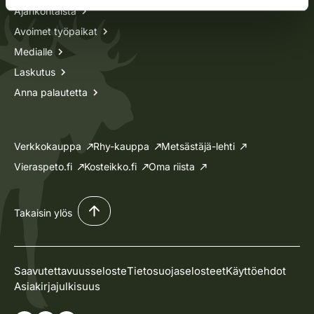
Ajankohtaista
Avoimet työpaikat
Medialle
Laskutus
Anna palautetta
Verkkokauppa
Rhy-kauppa
Metsästäjä-lehti
Vieraspeto.fi
Kosteikko.fi
Oma riista
Takaisin ylös
Saavutettavuusseloste
Tietosuojaselosteet
Käyttöehdot
Asiakirjajulkisuus