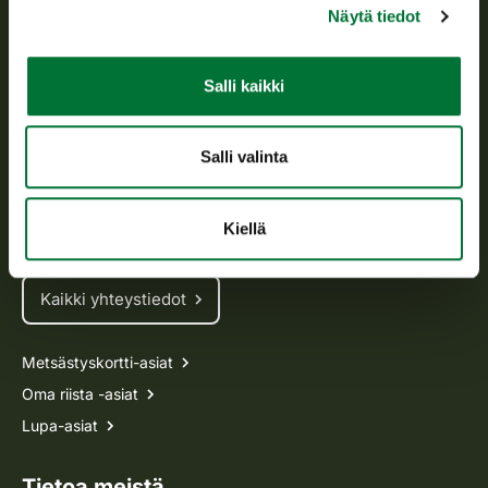
Näytä tiedot
Tietoa meistä
Salli kaikki
Asiakaspalvelu
Avoinna arkipäivisin klo 9-15.
Salli valinta
p. 029 431 2001
asiakaspalvelu@riista.fi
Kiellä
Usein kysytyt kysymykset
Kaikki yhteystiedot
Metsästyskortti-asiat
Oma riista -asiat
Lupa-asiat
Tietoa meistä