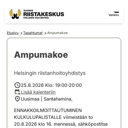
Siirry sisältöön
Siirry sivustokarttaan
Valikko
Etusivu
Tapahtumat
Ampumakoe
Ampumakoe
Helsingin riistanhoitoyhdistys
25.8.2026 Klo: 19:00-20:00
Lisää kalenteriin
Uusimaa | Santahamina,
ENNAKKOILMOITTAUTUMINEN
KULKULUPALISTALLE viimeistään to
20.8.2026 klo 16. mennessä, sähköpostitse