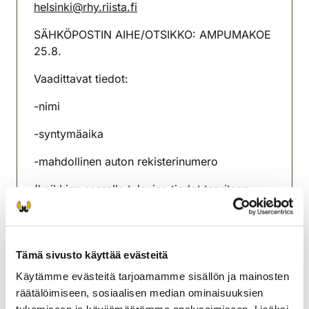
helsinki@rhy.riista.fi
SÄHKÖPOSTIN AIHE/OTSIKKO: AMPUMAKOE
25.8.
Vaadittavat tiedot:
-nimi
-syntymäaika
-mahdollinen auton rekisterinumero
(kaikkien saarelle tulevien tiedot tarvitaan,
vaikkei ampuisi koetta). Ilmoittautuminen on
voimassa ja portista pääsee läpi vasta kun se
on vahvistettu rhy:n toimesta vastausviestillä.
Tämä sivusto käyttää evästeitä
EI KOHDISTUSMAHDOLLISUUTTA
Käytämme evästeitä tarjoamamme sisällön ja mainosten
ÄLÄ TULE PAIKALLE ENNEN KLO 19,
räätälöimiseen, sosiaalisen median ominaisuuksien