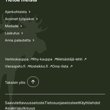
Ajankohtaista
Avoimet työpaikat
Medialle
Laskutus
Anna palautetta
Verkkokauppa
Rhy-kauppa
Metsästäjä-lehti
Vieraspeto.fi
Kosteikko.fi
Oma riista
Takaisin ylös
Saavutettavuusseloste
Tietosuojaselosteet
Käyttöehdot
Asiakirjajulkisuus