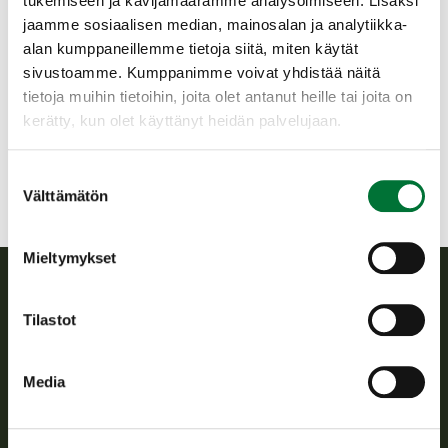
RADALLA ON MUUTA TOIMINTAA.
tukemiseen ja kävijämäärämme analysoimiseen. Lisäksi
jaamme sosiaalisen median, mainosalan ja analytiikka-
Helsingin riistanhoitoyhdistys
alan kumppaneillemme tietoja siitä, miten käytät
Uusimaa
sivustoamme. Kumppanimme voivat yhdistää näitä
050 5503357
tietoja muihin tietoihin, joita olet antanut heille tai joita on
helsinki@rhy.riista.fi
kerätty, kun olet käyttänyt heidän palvelujaan.
Suostumuksen
Välttämätön
valinta
Mieltymykset
Suomen riistakeskus
Tilastot
Suomen riistakeskus edistää kestävää riistataloutta, tukee
Media
riistanhoitoyhdistysten toimintaa ja huolehtii riistapolitiikan
toimeenpanosta sekä vastaa sille säädetyistä julkisista
hallintotehtävistä.