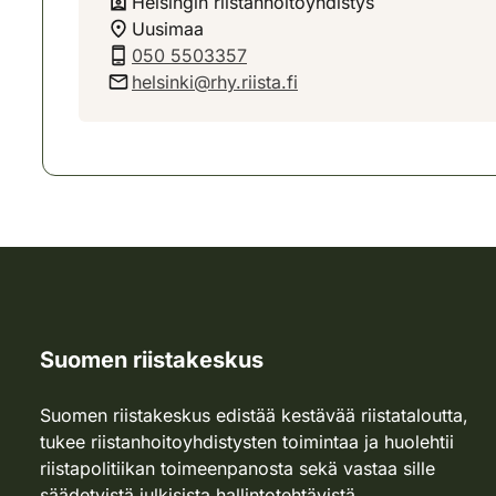
Helsingin riistanhoitoyhdistys
Uusimaa
050 5503357
helsinki@rhy.riista.fi
Suomen riistakeskus
Suomen riistakeskus edistää kestävää riistataloutta,
tukee riistanhoitoyhdistysten toimintaa ja huolehtii
riistapolitiikan toimeenpanosta sekä vastaa sille
säädetyistä julkisista hallintotehtävistä.