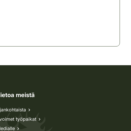
ietoa meistä
jankohtaista
voimet työpaikat
edialle