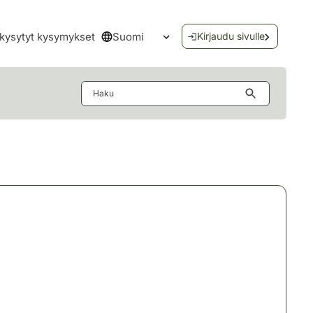
Suomi
kysytyt kysymykset
Kirjaudu sivulle
Avaa kielivalikko
Haku