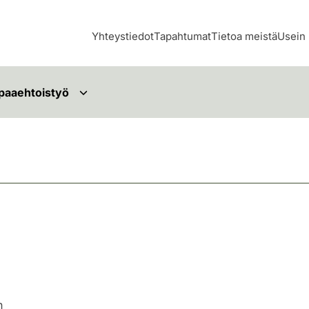
Yhteystiedot
Tapahtumat
Tietoa meistä
Usein 
paaehtoistyö
n