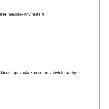
itse
helsinki@rhy.riista.fi
pääsee läpi vasta kun se on vahvistettu rhy:n