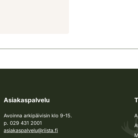
Asiakaspalvelu
T
Avoinna arkipäivisin klo 9-15.
A
p. 029 431 2001
A
asiakaspalvelu@riista.fi
M