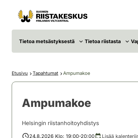
Siirry sisältöön
Siirry sivustokarttaan
Tietoa metsästyksestä
Tietoa riistasta
Va
Etusivu
Tapahtumat
Ampumakoe
Ampumakoe
Helsingin riistanhoitoyhdistys
24.8.2026 Klo: 19:00-20:00
Lisää kalenterii