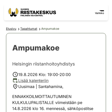
Siirry sisältöön
Siirry sivustokarttaan
Valikko
Etusivu
Tapahtumat
Ampumakoe
Ampumakoe
Helsingin riistanhoitoyhdistys
19.8.2026 Klo: 19:00-20:00
Lisää kalenteriin
Uusimaa | Santahamina,
ENNAKKOILMOITTAUTUMINEN
KULKULUPALISTALLE viimeistään pe
14.8.2026 klo 16. mennessä, sähköpostitse