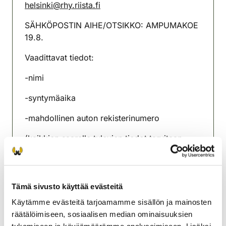
helsinki@rhy.riista.fi
SÄHKÖPOSTIN AIHE/OTSIKKO: AMPUMAKOE
19.8.
Vaadittavat tiedot:
-nimi
-syntymäaika
-mahdollinen auton rekisterinumero
(kaikkien saarelle tulevien tiedot tarvitaan,
vaikkei ampuisi koetta). Ilmoittautuminen on
voimassa ja portista pääsee läpi vasta kun se
on vahvistettu rhy:n toimesta vastausviestillä.
Tämä sivusto käyttää evästeitä
EI KOHDISTUSMAHDOLLISUUTTA
Käytämme evästeitä tarjoamamme sisällön ja mainosten
ÄLÄ TULE PAIKALLE ENNEN KLO 19,
räätälöimiseen, sosiaalisen median ominaisuuksien