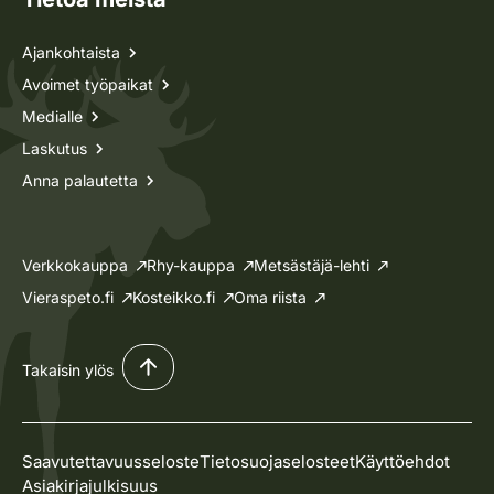
Ajankohtaista
Avoimet työpaikat
Medialle
Laskutus
Anna palautetta
Verkkokauppa
Rhy-kauppa
Metsästäjä-lehti
Vieraspeto.fi
Kosteikko.fi
Oma riista
Takaisin ylös
Saavutettavuusseloste
Tietosuojaselosteet
Käyttöehdot
Asiakirjajulkisuus