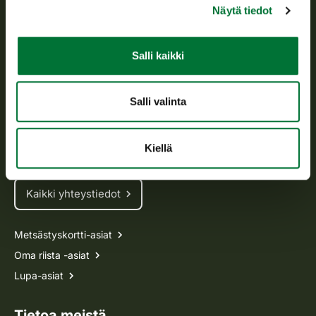
Näytä tiedot
Tietoa meistä
Salli kaikki
Asiakaspalvelu
Avoinna arkipäivisin klo 9-15.
Salli valinta
p. 029 431 2001
asiakaspalvelu@riista.fi
Kiellä
Usein kysytyt kysymykset
Kaikki yhteystiedot
Metsästyskortti-asiat
Oma riista -asiat
Lupa-asiat
Tietoa meistä