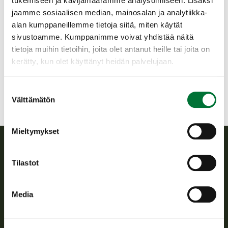
RADALLA ON MUUTA TOIMINTAA.
tukemiseen ja kävijämäärämme analysoimiseen. Lisäksi
jaamme sosiaalisen median, mainosalan ja analytiikka-
Helsingin riistanhoitoyhdistys
alan kumppaneillemme tietoja siitä, miten käytät
Uusimaa
sivustoamme. Kumppanimme voivat yhdistää näitä
050 5503357
tietoja muihin tietoihin, joita olet antanut heille tai joita on
helsinki@rhy.riista.fi
kerätty, kun olet käyttänyt heidän palvelujaan.
Suostumuksen
Välttämätön
valinta
Mieltymykset
Suomen riistakeskus
Tilastot
Suomen riistakeskus edistää kestävää riistataloutta, tukee
Media
riistanhoitoyhdistysten toimintaa ja huolehtii riistapolitiikan
toimeenpanosta sekä vastaa sille säädetyistä julkisista
hallintotehtävistä.