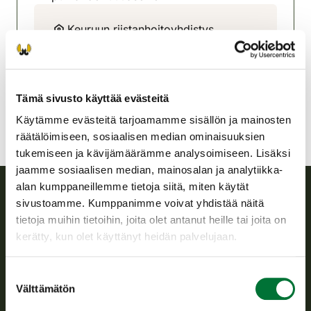
Keuruun riistanhoitoyhdistys
Keski-Suomi
050 5012786
keuruu@rhy.riista.fi
Tämä sivusto käyttää evästeitä
Käytämme evästeitä tarjoamamme sisällön ja mainosten
räätälöimiseen, sosiaalisen median ominaisuuksien
tukemiseen ja kävijämäärämme analysoimiseen. Lisäksi
jaamme sosiaalisen median, mainosalan ja analytiikka-
alan kumppaneillemme tietoja siitä, miten käytät
sivustoamme. Kumppanimme voivat yhdistää näitä
Suomen riistakeskus
tietoja muihin tietoihin, joita olet antanut heille tai joita on
kerätty, kun olet käyttänyt heidän palvelujaan.
Suomen riistakeskus edistää kestävää riistataloutta, tukee
riistanhoitoyhdistysten toimintaa ja huolehtii riistapolitiikan
Suostumuksen
toimeenpanosta sekä vastaa sille säädetyistä julkisista
Välttämätön
valinta
hallintotehtävistä.