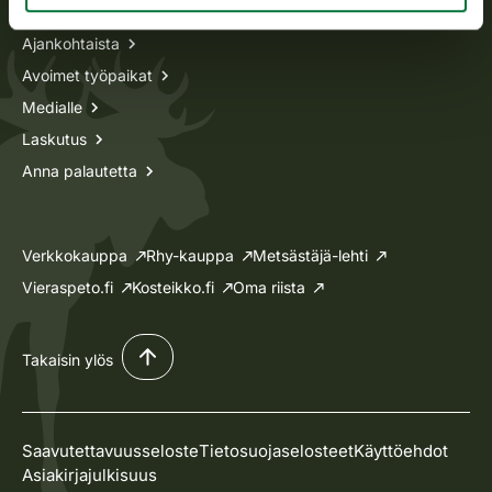
Ajankohtaista
Avoimet työpaikat
Medialle
Laskutus
Anna palautetta
Verkkokauppa
Rhy-kauppa
Metsästäjä-lehti
Vieraspeto.fi
Kosteikko.fi
Oma riista
Takaisin ylös
Saavutettavuusseloste
Tietosuojaselosteet
Käyttöehdot
Asiakirjajulkisuus