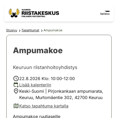
Siirry sisältöön
Siirry sivustokarttaan
Valikko
Etusivu
Tapahtumat
Ampumakoe
Ampumakoe
Keuruun riistanhoitoyhdistys
22.8.2026 Klo: 10:00-12:00
Lisää kalenteriin
Keski-Suomi | Pirjonkankaan ampumarata,
Keuruu, Murtomäentie 302, 42700 Keuruu
Katso tapahtuma kartalla
(avautuu uuteen välilehteen)
Ampumakoe ruutiaseille