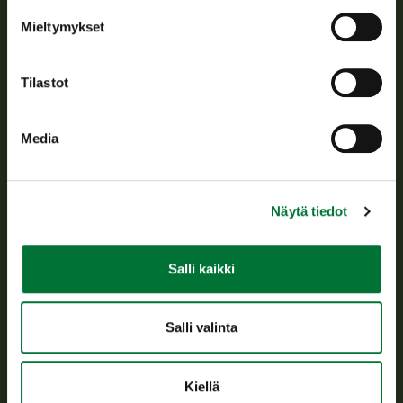
Tietoa meistä
Mieltymykset
Asiakaspalvelu
Tilastot
Avoinna arkipäivisin klo 9-15.
p. 029 431 2001
Media
asiakaspalvelu@riista.fi
Usein kysytyt kysymykset
Näytä tiedot
Kaikki yhteystiedot
Salli kaikki
Metsästyskortti-asiat
Oma riista -asiat
Salli valinta
Lupa-asiat
Kiellä
Tietoa meistä