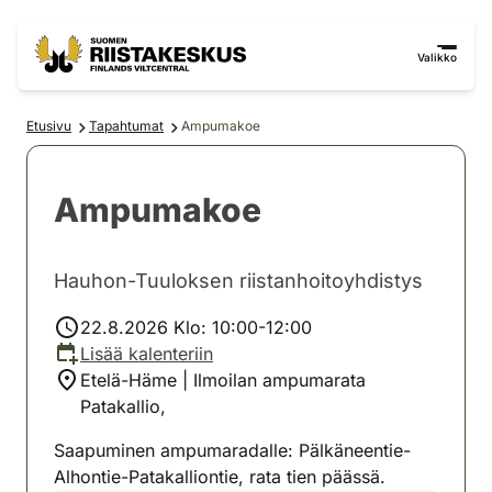
Siirry sisältöön
Siirry sivustokarttaan
Valikko
Etusivu
Tapahtumat
Ampumakoe
Ampumakoe
Hauhon-Tuuloksen riistanhoitoyhdistys
22.8.2026 Klo: 10:00-12:00
Lisää kalenteriin
Etelä-Häme | Ilmoilan ampumarata
Patakallio,
Saapuminen ampumaradalle: Pälkäneentie-
Alhontie-Patakalliontie, rata tien päässä.