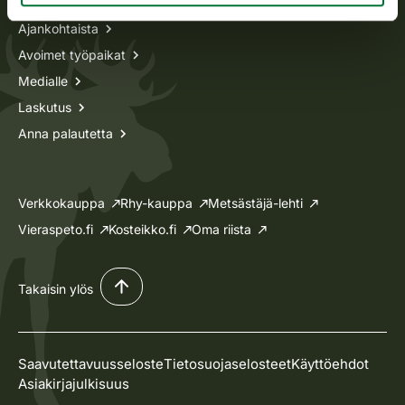
Ajankohtaista
Avoimet työpaikat
Medialle
Laskutus
Anna palautetta
Verkkokauppa
Rhy-kauppa
Metsästäjä-lehti
Vieraspeto.fi
Kosteikko.fi
Oma riista
Takaisin ylös
Saavutettavuusseloste
Tietosuojaselosteet
Käyttöehdot
Asiakirjajulkisuus