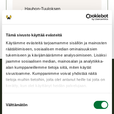
Hauhon-Tuuloksen
riistanhoitoyhdistys
Etelä-Häme
hauho-tuulos@rhy.riista.fi
Tämä sivusto käyttää evästeitä
Käytämme evästeitä tarjoamamme sisällön ja mainosten
räätälöimiseen, sosiaalisen median ominaisuuksien
tukemiseen ja kävijämäärämme analysoimiseen. Lisäksi
jaamme sosiaalisen median, mainosalan ja analytiikka-
alan kumppaneillemme tietoja siitä, miten käytät
sivustoamme. Kumppanimme voivat yhdistää näitä
Suomen riistakeskus
tietoja muihin tietoihin, joita olet antanut heille tai joita on
kerätty, kun olet käyttänyt heidän palvelujaan.
Suomen riistakeskus edistää kestävää riistataloutta, tukee
riistanhoitoyhdistysten toimintaa ja huolehtii riistapolitiikan
Suostumuksen
toimeenpanosta sekä vastaa sille säädetyistä julkisista
Välttämätön
hallintotehtävistä.
valinta