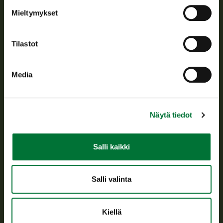
Tietoa meistä
Mieltymykset
Asiakaspalvelu
Tilastot
Avoinna arkipäivisin klo 9-15.
p. 029 431 2001
Media
asiakaspalvelu@riista.fi
Usein kysytyt kysymykset
Näytä tiedot
Kaikki yhteystiedot
Salli kaikki
Metsästyskortti-asiat
Oma riista -asiat
Salli valinta
Lupa-asiat
Kiellä
Tietoa meistä