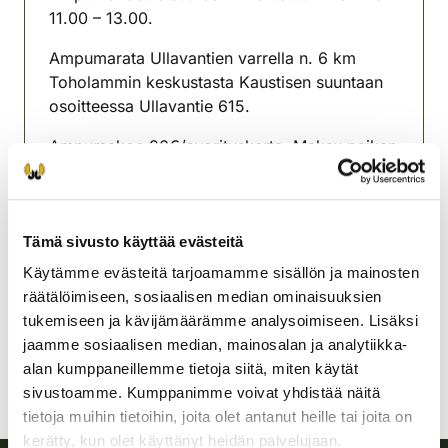
11.00 – 13.00.
Ampumarata Ullavantien varrella n. 6 km
Toholammin keskustasta Kaustisen suuntaan
osoitteessa Ullavantie 615.
Ampumakoe 20€/suorituskerta. Maksu paikan
päällä joko käteisellä tai verkkomaksuna Oma
riistan kautta.
Toholammin riistanhoitoyhdistys
Tämä sivusto käyttää evästeitä
Pohjanmaa
Käytämme evästeitä tarjoamamme sisällön ja mainosten
0505854808
räätälöimiseen, sosiaalisen median ominaisuuksien
toholampi@rhy.riista.fi
tukemiseen ja kävijämäärämme analysoimiseen. Lisäksi
jaamme sosiaalisen median, mainosalan ja analytiikka-
alan kumppaneillemme tietoja siitä, miten käytät
sivustoamme. Kumppanimme voivat yhdistää näitä
tietoja muihin tietoihin, joita olet antanut heille tai joita on
kerätty, kun olet käyttänyt heidän palvelujaan.