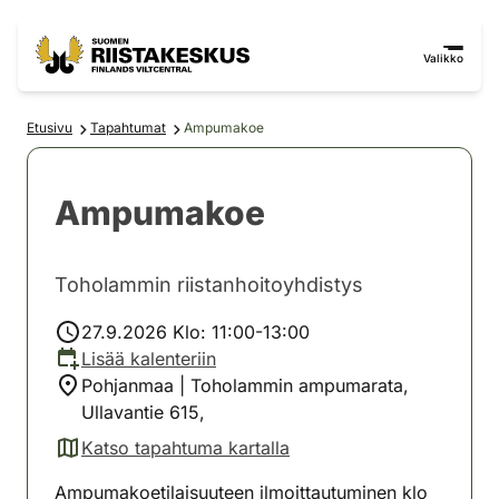
Siirry sisältöön
Siirry sivustokarttaan
Valikko
Etusivu
Tapahtumat
Ampumakoe
Ampumakoe
Toholammin riistanhoitoyhdistys
27.9.2026 Klo: 11:00-13:00
Lisää kalenteriin
Pohjanmaa | Toholammin ampumarata,
Ullavantie 615,
Katso tapahtuma kartalla
(avautuu uuteen välilehteen)
Ampumakoetilaisuuteen ilmoittautuminen klo