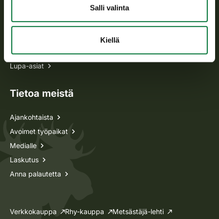
Salli valinta
Kaikki yhteystiedot
Metsästyskortti-asiat
Kiellä
Oma riista -asiat
Lupa-asiat
Tietoa meistä
Ajankohtaista
Avoimet työpaikat
Medialle
Laskutus
Anna palautetta
Verkkokauppa
Rhy-kauppa
Metsästäjä-lehti