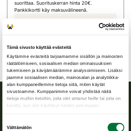
suorittaa. Suorituskerran hinta 20€.
Pankkikortti käy maksuvälineenä.
Inarin riistanhoitoyhdistys
Lappi
040 7291375
inari@rhy.riista.fi
Tämä sivusto käyttää evästeitä
Käytämme evästeitä tarjoamamme sisällön ja mainosten
räätälöimiseen, sosiaalisen median ominaisuuksien
tukemiseen ja kävijämäärämme analysoimiseen. Lisäksi
jaamme sosiaalisen median, mainosalan ja analytiikka-
alan kumppaneillemme tietoja siitä, miten käytät
sivustoamme. Kumppanimme voivat yhdistää näitä
tietoja muihin tietoihin, joita olet antanut heille tai joita on
Suomen riistakeskus
kerätty, kun olet käyttänyt heidän palvelujaan.
Suomen riistakeskus edistää kestävää riistataloutta, tukee
Suostumuksen
riistanhoitoyhdistysten toimintaa ja huolehtii riistapolitiikan
Välttämätön
valinta
toimeenpanosta sekä vastaa sille säädetyistä julkisista