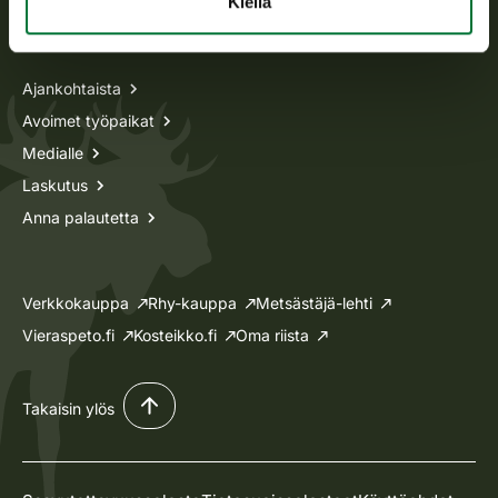
Kiellä
Tietoa meistä
Ajankohtaista
Avoimet työpaikat
Medialle
Laskutus
Anna palautetta
Verkkokauppa
Rhy-kauppa
Metsästäjä-lehti
Vieraspeto.fi
Kosteikko.fi
Oma riista
Takaisin ylös