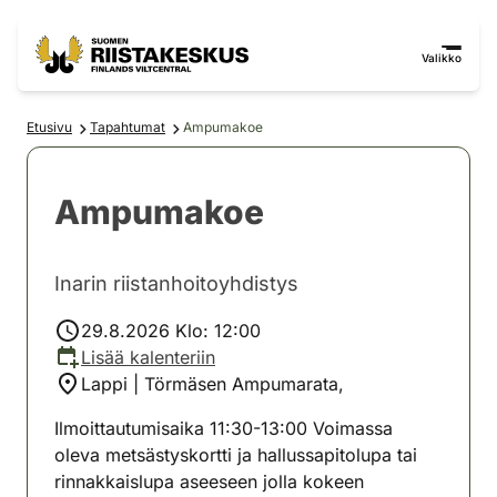
Siirry sisältöön
Siirry sivustokarttaan
Valikko
Etusivu
Tapahtumat
Ampumakoe
Ampumakoe
Inarin riistanhoitoyhdistys
29.8.2026 Klo: 12:00
Lisää kalenteriin
Lappi | Törmäsen Ampumarata,
Ilmoittautumisaika 11:30-13:00 Voimassa
oleva metsästyskortti ja hallussapitolupa tai
rinnakkaislupa aseeseen jolla kokeen