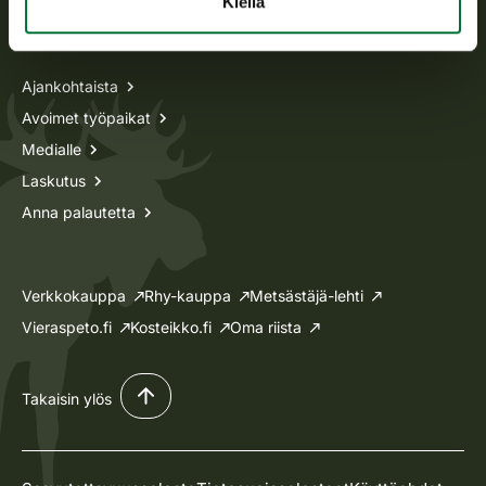
Kiellä
Tietoa meistä
Ajankohtaista
Avoimet työpaikat
Medialle
Laskutus
Anna palautetta
Verkkokauppa
Rhy-kauppa
Metsästäjä-lehti
Vieraspeto.fi
Kosteikko.fi
Oma riista
Takaisin ylös