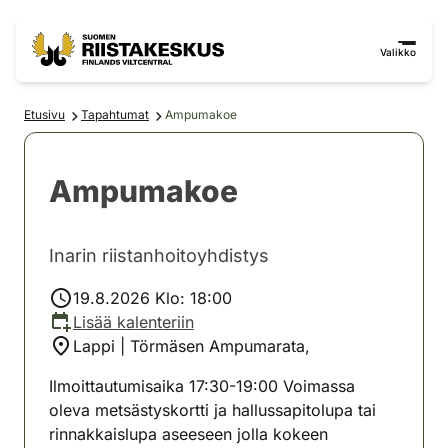
Siirry sisältöön
Siirry sivustokarttaan
Valikko
Etusivu
Tapahtumat
Ampumakoe
Ampumakoe
Inarin riistanhoitoyhdistys
19.8.2026 Klo: 18:00
Lisää kalenteriin
Lappi | Törmäsen Ampumarata,
Ilmoittautumisaika 17:30-19:00 Voimassa
oleva metsästyskortti ja hallussapitolupa tai
rinnakkaislupa aseeseen jolla kokeen