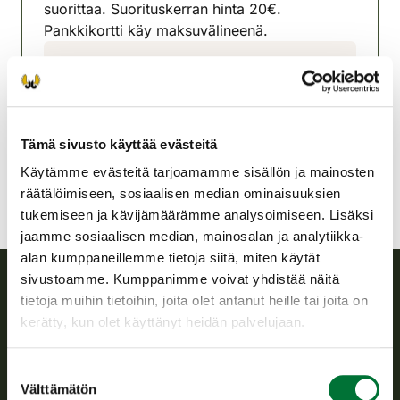
suorittaa. Suorituskerran hinta 20€.
Pankkikortti käy maksuvälineenä.
Inarin riistanhoitoyhdistys
Lappi
040 7291375
inari@rhy.riista.fi
Tämä sivusto käyttää evästeitä
Käytämme evästeitä tarjoamamme sisällön ja mainosten
räätälöimiseen, sosiaalisen median ominaisuuksien
tukemiseen ja kävijämäärämme analysoimiseen. Lisäksi
jaamme sosiaalisen median, mainosalan ja analytiikka-
alan kumppaneillemme tietoja siitä, miten käytät
sivustoamme. Kumppanimme voivat yhdistää näitä
tietoja muihin tietoihin, joita olet antanut heille tai joita on
Suomen riistakeskus
kerätty, kun olet käyttänyt heidän palvelujaan.
Suomen riistakeskus edistää kestävää riistataloutta, tukee
Suostumuksen
riistanhoitoyhdistysten toimintaa ja huolehtii riistapolitiikan
Välttämätön
valinta
toimeenpanosta sekä vastaa sille säädetyistä julkisista