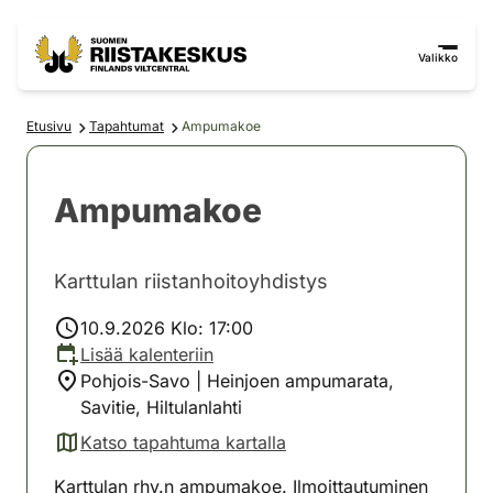
Siirry sisältöön
Siirry sivustokarttaan
Valikko
Etusivu
Tapahtumat
Ampumakoe
Ampumakoe
Karttulan riistanhoitoyhdistys
10.9.2026 Klo: 17:00
Lisää kalenteriin
Pohjois-Savo | Heinjoen ampumarata,
Savitie, Hiltulanlahti
Katso tapahtuma kartalla
(avautuu uuteen välilehteen)
Karttulan rhy.n ampumakoe. Ilmoittautuminen