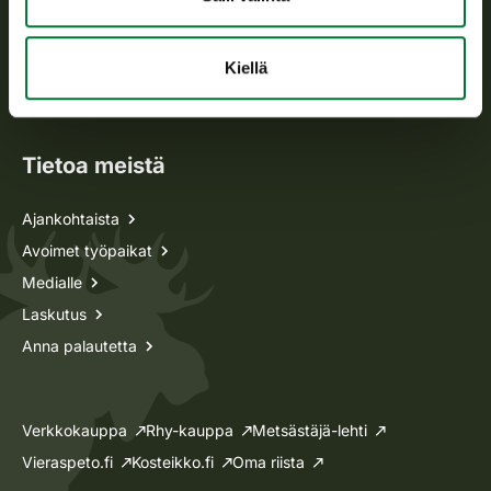
Metsästyskortti-asiat
Kiellä
Oma riista -asiat
Lupa-asiat
Tietoa meistä
Ajankohtaista
Avoimet työpaikat
Medialle
Laskutus
Anna palautetta
Verkkokauppa
Rhy-kauppa
Metsästäjä-lehti
Vieraspeto.fi
Kosteikko.fi
Oma riista