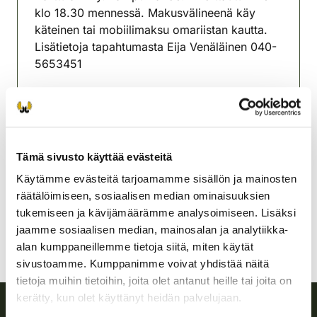
klo 18.30 mennessä. Makusvälineenä käy
käteinen tai mobiilimaksu omariistan kautta.
Lisätietoja tapahtumasta Eija Venäläinen 040-
5653451
Heinjoen ampumakeskus Savitie 118, 70870
Hiltulanlahti
Karttulan riistanhoitoyhdistys
Tämä sivusto käyttää evästeitä
Pohjois-Savo
0405653451
Käytämme evästeitä tarjoamamme sisällön ja mainosten
karttula@rhy.riista.fi
räätälöimiseen, sosiaalisen median ominaisuuksien
tukemiseen ja kävijämäärämme analysoimiseen. Lisäksi
jaamme sosiaalisen median, mainosalan ja analytiikka-
alan kumppaneillemme tietoja siitä, miten käytät
sivustoamme. Kumppanimme voivat yhdistää näitä
tietoja muihin tietoihin, joita olet antanut heille tai joita on
kerätty, kun olet käyttänyt heidän palvelujaan.