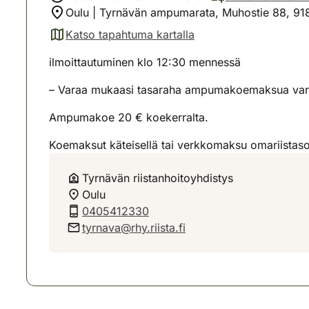
Oulu | Tyrnävän ampumarata, Muhostie 88, 91
Katso tapahtuma kartalla
(avautuu uuteen välilehteen)
ilmoittautuminen klo 12:30 mennessä
– Varaa mukaasi tasaraha ampumakoemaksua var
Ampumakoe 20 € koekerralta.
Koemaksut käteisellä tai verkkomaksu omariistaso
Tyrnävän riistanhoitoyhdistys
Oulu
0405412330
tyrnava@rhy.riista.fi