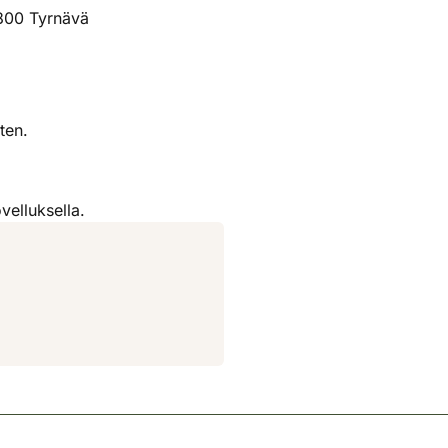
800 Tyrnävä
ten.
velluksella.