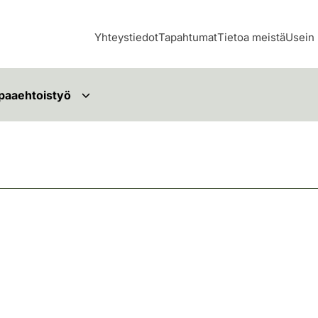
Yhteystiedot
Tapahtumat
Tietoa meistä
Usein 
paaehtoistyö