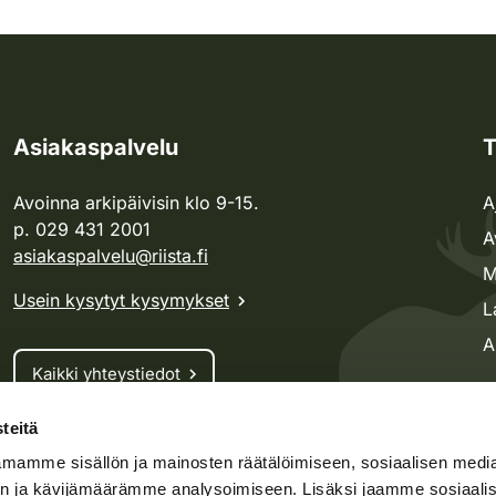
Asiakaspalvelu
T
Avoinna arkipäivisin klo 9-15.
A
p. 029 431 2001
A
asiakaspalvelu@riista.fi
M
Usein kysytyt kysymykset
L
A
Kaikki yhteystiedot
teitä
Metsästyskortti-asiat
mamme sisällön ja mainosten räätälöimiseen, sosiaalisen medi
Oma riista -asiat
n ja kävijämäärämme analysoimiseen. Lisäksi jaamme sosiaali