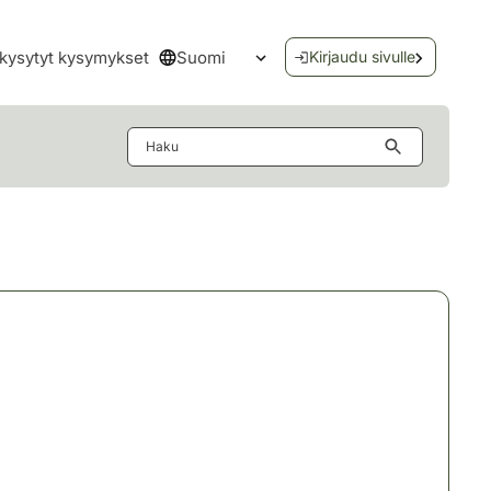
Suomi
kysytyt kysymykset
Kirjaudu sivulle
Avaa kielivalikko
Haku