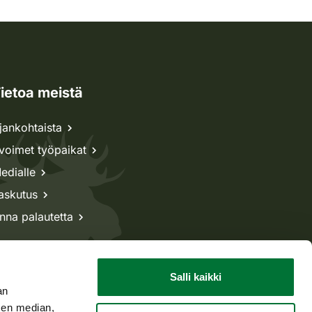
ietoa meistä
jankohtaista
voimet työpaikat
edialle
askutus
nna palautetta
Salli kaikki
an
sen median,