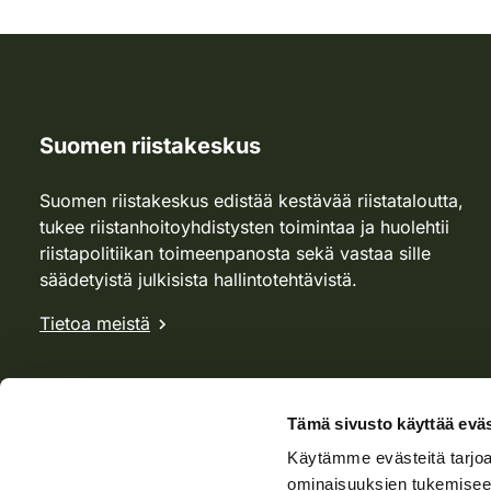
Suomen riistakeskus
Suomen riistakeskus edistää kestävää riistataloutta,
tukee riistanhoitoyhdistysten toimintaa ja huolehtii
riistapolitiikan toimeenpanosta sekä vastaa sille
säädetyistä julkisista hallintotehtävistä.
Tietoa meistä
Tämä sivusto käyttää eväs
Käytämme evästeitä tarjoa
ominaisuuksien tukemisee