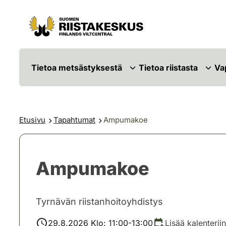
Siirry sisältöön
Siirry sivustokarttaan
Tietoa metsästyksestä
Tietoa riistasta
Va
Etusivu
Tapahtumat
Ampumakoe
Ampumakoe
Tyrnävän riistanhoitoyhdistys
29.8.2026 Klo: 11:00-13:00
Lisää kalenteriin