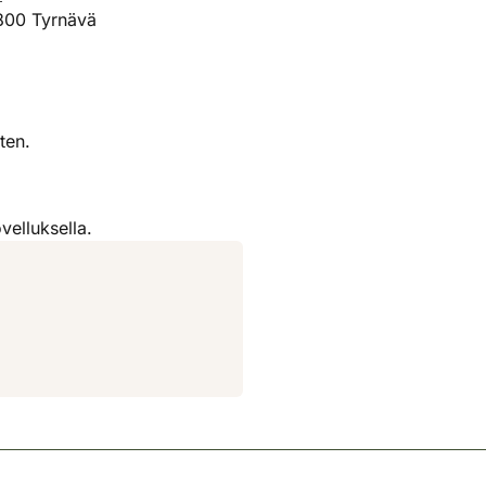
800 Tyrnävä
ten.
velluksella.