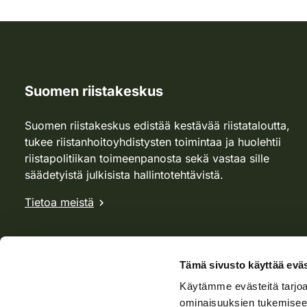
Suomen riistakeskus
Suomen riistakeskus edistää kestävää riistataloutta,
tukee riistanhoitoyhdistysten toimintaa ja huolehtii
riistapolitiikan toimeenpanosta sekä vastaa sille
säädetyistä julkisista hallintotehtävistä.
Tietoa meistä
Tämä sivusto käyttää eväs
Käytämme evästeitä tarjoa
ominaisuuksien tukemisee