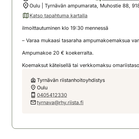
Oulu | Tyrnävän ampumarata, Muhostie 88, 91
Katso tapahtuma kartalla
(avautuu uuteen välilehteen)
ilmoittautuminen klo 19:30 mennessä
– Varaa mukaasi tasaraha ampumakoemaksua var
Ampumakoe 20 € koekerralta.
Koemaksut käteisellä tai verkkomaksu omariistaso
Tyrnävän riistanhoitoyhdistys
Oulu
0405412330
tyrnava@rhy.riista.fi