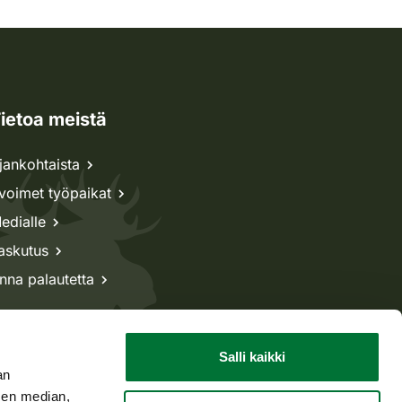
ietoa meistä
jankohtaista
voimet työpaikat
edialle
askutus
nna palautetta
Salli kaikki
an
sen median,