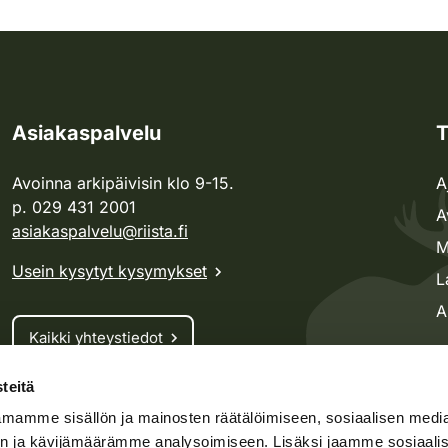
Asiakaspalvelu
T
Avoinna arkipäivisin klo 9-15.
A
p. 029 431 2001
A
asiakaspalvelu@riista.fi
M
Usein kysytyt kysymykset
L
A
Kaikki yhteystiedot
teitä
Metsästyskortti-asiat
mamme sisällön ja mainosten räätälöimiseen, sosiaalisen medi
Oma riista -asiat
n ja kävijämäärämme analysoimiseen. Lisäksi jaamme sosiaali