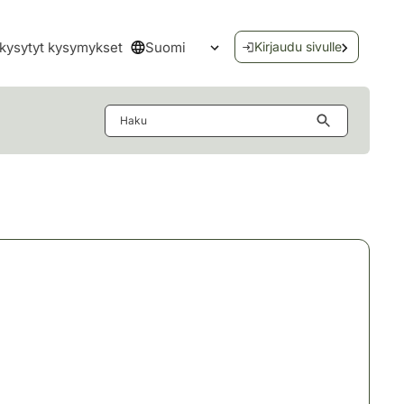
Suomi
kysytyt kysymykset
Kirjaudu sivulle
Avaa kielivalikko
Haku