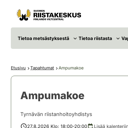
Siirry sisältöön
Siirry sivustokarttaan
Tietoa metsästyksestä
Tietoa riistasta
Va
Etusivu
Tapahtumat
Ampumakoe
Ampumakoe
Tyrnävän riistanhoitoyhdistys
27.8.2026 Klo: 18:00-20:00
Lisää kalenterii