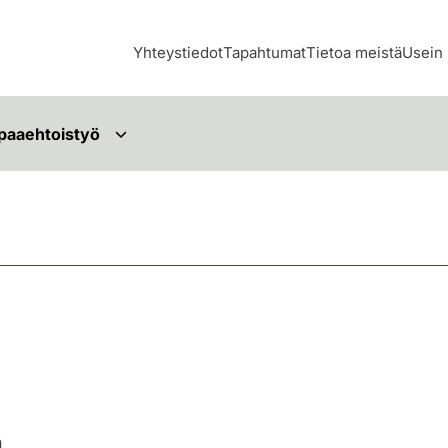
Yhteystiedot
Tapahtumat
Tietoa meistä
Usein 
paaehtoistyö
n