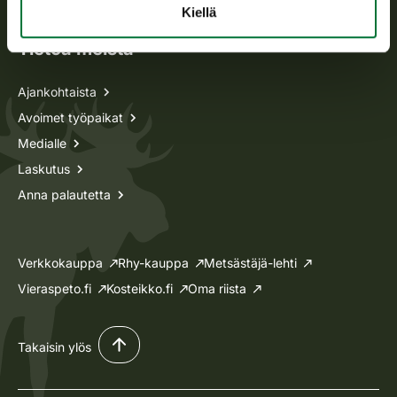
Kiellä
Tietoa meistä
Ajankohtaista
Avoimet työpaikat
Medialle
Laskutus
Anna palautetta
Verkkokauppa
Rhy-kauppa
Metsästäjä-lehti
Vieraspeto.fi
Kosteikko.fi
Oma riista
Takaisin ylös