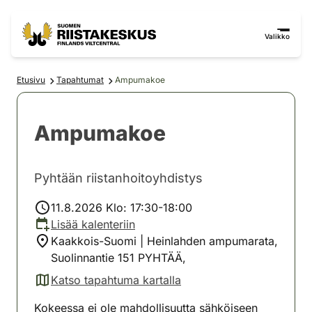
Siirry sisältöön
Siirry sivustokarttaan
Valikko
Etusivu
Tapahtumat
Ampumakoe
Ampumakoe
Pyhtään riistanhoitoyhdistys
11.8.2026 Klo: 17:30-18:00
Lisää kalenteriin
Kaakkois-Suomi | Heinlahden ampumarata,
Suolinnantie 151 PYHTÄÄ,
Katso tapahtuma kartalla
(avautuu uuteen välilehteen)
Kokeessa ei ole mahdollisuutta sähköiseen