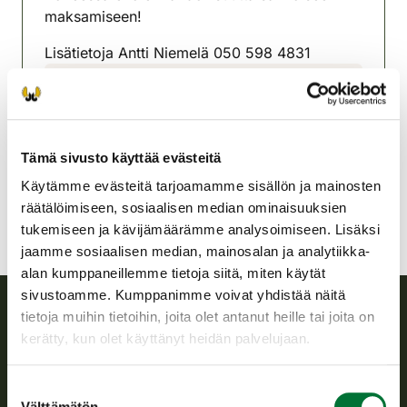
maksamiseen!
Lisätietoja Antti Niemelä 050 598 4831
Pyhtään riistanhoitoyhdistys
Kaakkois-Suomi
0400528579
Tämä sivusto käyttää evästeitä
pyhtaa@rhy.riista.fi
Käytämme evästeitä tarjoamamme sisällön ja mainosten
räätälöimiseen, sosiaalisen median ominaisuuksien
tukemiseen ja kävijämäärämme analysoimiseen. Lisäksi
jaamme sosiaalisen median, mainosalan ja analytiikka-
alan kumppaneillemme tietoja siitä, miten käytät
sivustoamme. Kumppanimme voivat yhdistää näitä
tietoja muihin tietoihin, joita olet antanut heille tai joita on
Suomen riistakeskus
kerätty, kun olet käyttänyt heidän palvelujaan.
Suomen riistakeskus edistää kestävää riistataloutta, tukee
Suostumuksen
riistanhoitoyhdistysten toimintaa ja huolehtii riistapolitiikan
Välttämätön