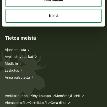
Metsästyskortti-asiat
Kiellä
Oma riista -asiat
Lupa-asiat
Tietoa meistä
Ajankohtaista
Avoimet työpaikat
Medialle
Laskutus
Anna palautetta
Verkkokauppa
Rhy-kauppa
Metsästäjä-lehti
Vieraspeto.fi
Kosteikko.fi
Oma riista