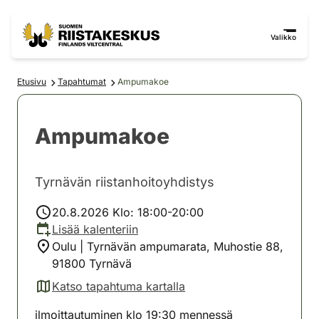
Siirry sisältöön
Siirry sivustokarttaan
Valikko
Etusivu
Tapahtumat
Ampumakoe
Ampumakoe
Tyrnävän riistanhoitoyhdistys
20.8.2026 Klo: 18:00-20:00
Lisää kalenteriin
Oulu | Tyrnävän ampumarata, Muhostie 88,
91800 Tyrnävä
Katso tapahtuma kartalla
(avautuu uuteen välilehteen)
ilmoittautuminen klo 19:30 mennessä