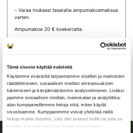
– Varaa mukaasi tasaraha ampumakoemaksua
varten.
Ampumakoe 20 € koekerralta.
Koemaksut käteisellä tai verkkomaksu
omariistasovelluksella.
Tyrnävän riistanhoitoyhdistys
Tämä sivusto käyttää evästeitä
Oulu
0405412330
Käytämme evästeitä tarjoamamme sisällön ja mainosten
tyrnava@rhy.riista.fi
räätälöimiseen, sosiaalisen median ominaisuuksien
tukemiseen ja kävijämäärämme analysoimiseen. Lisäksi
jaamme sosiaalisen median, mainosalan ja analytiikka-
alan kumppaneillemme tietoja siitä, miten käytät
sivustoamme. Kumppanimme voivat yhdistää näitä
tietoja muihin tietoihin, joita olet antanut heille tai joita on
kerätty, kun olet käyttänyt heidän palvelujaan.