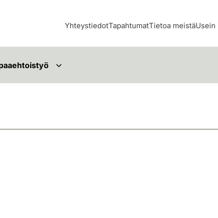
Yhteystiedot
Tapahtumat
Tietoa meistä
Usein 
paaehtoistyö