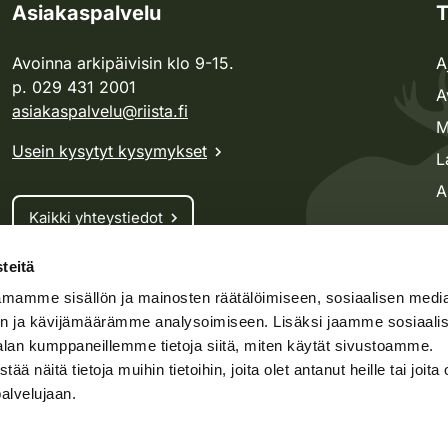
Asiakaspalvelu
T
Avoinna arkipäivisin klo 9-15.
A
p. 029 431 2001
A
asiakaspalvelu@riista.fi
M
Usein kysytyt kysymykset
L
A
Kaikki yhteystiedot
teitä
Metsästyskortti-asiat
mamme sisällön ja mainosten räätälöimiseen, sosiaalisen medi
Oma riista -asiat
n ja kävijämäärämme analysoimiseen. Lisäksi jaamme sosiaali
Lupa-asiat
alan kumppaneillemme tietoja siitä, miten käytät sivustoamme.
näitä tietoja muihin tietoihin, joita olet antanut heille tai joita 
palvelujaan.
speto.fi
Kosteikko.fi
Oma riista