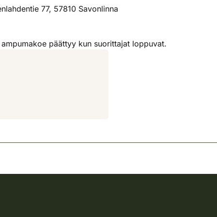
nlahdentie 77, 57810 Savonlinna
n ampumakoe päättyy kun suorittajat loppuvat.