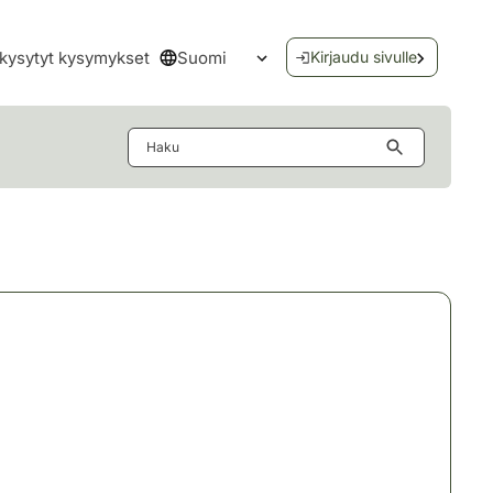
Suomi
kysytyt kysymykset
Kirjaudu sivulle
Avaa kielivalikko
Haku