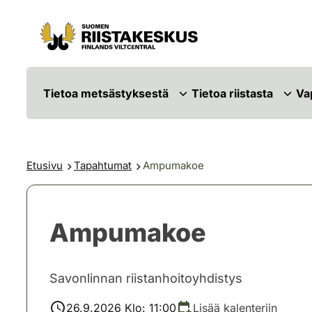
Siirry sisältöön
Siirry sivustokarttaan
Tietoa metsästyksestä
Tietoa riistasta
Va
Etusivu
Tapahtumat
Ampumakoe
Ampumakoe
Savonlinnan riistanhoitoyhdistys
26.9.2026 Klo: 11:00
Lisää kalenteriin