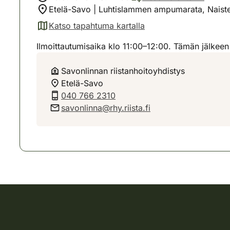
Etelä-Savo | Luhtislammen ampumarata, Naiste
Katso tapahtuma kartalla
(avautuu uuteen välilehteen)
Ilmoittautumisaika klo 11:00–12:00. Tämän jälkee
Savonlinnan riistanhoitoyhdistys
Etelä-Savo
040 766 2310
savonlinna@rhy.riista.fi