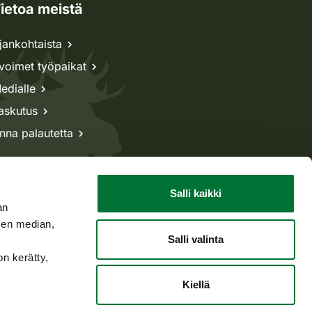
ietoa meistä
jankohtaista
voimet työpaikat
edialle
askutus
nna palautetta
Salli kaikki
an
sen median,
Salli valinta
on kerätty,
Kiellä
Takaisin ylös