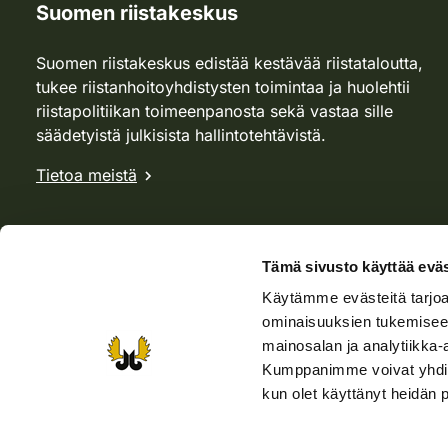
Suomen riistakeskus
Suomen riistakeskus edistää kestävää riistataloutta,
tukee riistanhoitoyhdistysten toimintaa ja huolehtii
riistapolitiikan toimeenpanosta sekä vastaa sille
säädetyistä julkisista hallintotehtävistä.
Tietoa meistä
Tämä sivusto käyttää eväs
Käytämme evästeitä tarjoa
ominaisuuksien tukemisee
mainosalan ja analytiikka-
Kumppanimme voivat yhdistää 
kun olet käyttänyt heidän 
Verkkokauppa
Rhy-kauppa
Metsästäjä-lehti
Viera