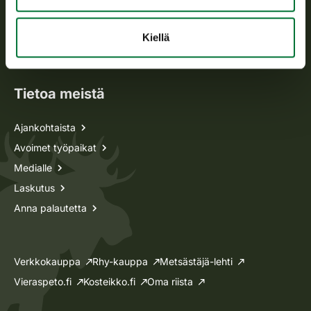
Metsästyskortti-asiat
Oma riista -asiat
Kiellä
Lupa-asiat
Tietoa meistä
Ajankohtaista
Avoimet työpaikat
Medialle
Laskutus
Anna palautetta
Verkkokauppa
Rhy-kauppa
Metsästäjä-lehti
Vieraspeto.fi
Kosteikko.fi
Oma riista