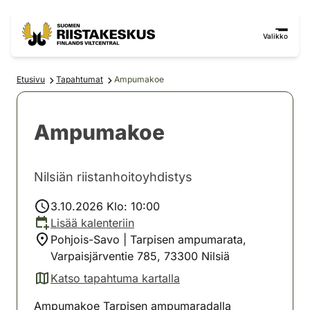
Siirry sisältöön
Siirry sivustokarttaan
Valikko
Etusivu
Tapahtumat
Ampumakoe
Ampumakoe
Nilsiän riistanhoitoyhdistys
3.10.2026 Klo: 10:00
Lisää kalenteriin
Pohjois-Savo | Tarpisen ampumarata,
Varpaisjärventie 785, 73300 Nilsiä
Katso tapahtuma kartalla
(avautuu uuteen välilehteen)
Ampumakoe Tarpisen ampumaradalla