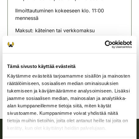
Ilmoittautuminen kokeeseen klo. 11:00
mennessä
Maksut: käteinen tai verkkomaksu
Lisätiedot 050 539 0986/ Janne
Nilsiän riistanhoitoyhdistys
Pohjois-Savo
Tämä sivusto käyttää evästeitä
050 539 0986
Käytämme evästeitä tarjoamamme sisällön ja mainosten
nilsia@rhy.riista.fi
räätälöimiseen, sosiaalisen median ominaisuuksien
tukemiseen ja kävijämäärämme analysoimiseen. Lisäksi
jaamme sosiaalisen median, mainosalan ja analytiikka-
alan kumppaneillemme tietoja siitä, miten käytät
sivustoamme. Kumppanimme voivat yhdistää näitä
tietoja muihin tietoihin, joita olet antanut heille tai joita on
kerätty, kun olet käyttänyt heidän palvelujaan.