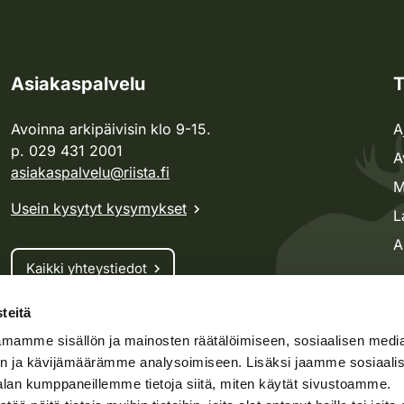
Asiakaspalvelu
T
Avoinna arkipäivisin klo 9-15.
A
p. 029 431 2001
A
asiakaspalvelu@riista.fi
M
Usein kysytyt kysymykset
L
A
Kaikki yhteystiedot
teitä
Metsästyskortti-asiat
mamme sisällön ja mainosten räätälöimiseen, sosiaalisen medi
Oma riista -asiat
n ja kävijämäärämme analysoimiseen. Lisäksi jaamme sosiaali
Lupa-asiat
alan kumppaneillemme tietoja siitä, miten käytät sivustoamme.