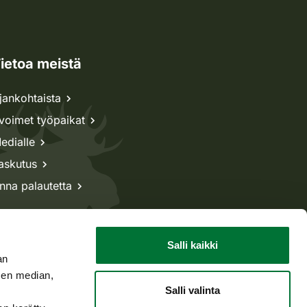
ietoa meistä
jankohtaista
voimet työpaikat
edialle
askutus
nna palautetta
Salli kaikki
an
sen median,
Salli valinta