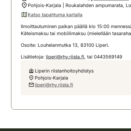
Pohjois-Karjala | Roukalahden ampumarata, Lo
Katso tapahtuma kartalla
(avautuu uuteen välilehteen)
Ilmoittautuminen paikan päällä klo 15:00 mennessä
Käteismaksu tai mobiilimaksu (mielellään tasaraha
Osoite: Louhelanmutka 13, 83100 Liperi.
Lisätietoja:
liperi@rhy.riista.fi
, tai 0443569149
Liperin riistanhoitoyhdistys
Pohjois-Karjala
liperi@rhy.riista.fi