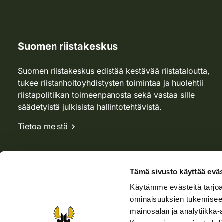
Suomen riistakeskus
Suomen riistakeskus edistää kestävää riistataloutta,
tukee riistanhoitoyhdistysten toimintaa ja huolehtii
riistapolitiikan toimeenpanosta sekä vastaa sille
säädetyistä julkisista hallintotehtävistä.
Tietoa meistä
Tämä sivusto käyttää eväs
Käytämme evästeitä tarjoa
ominaisuuksien tukemisee
mainosalan ja analytiikka-