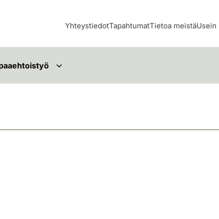
Yhteystiedot
Tapahtumat
Tietoa meistä
Usein 
paaehtoistyö