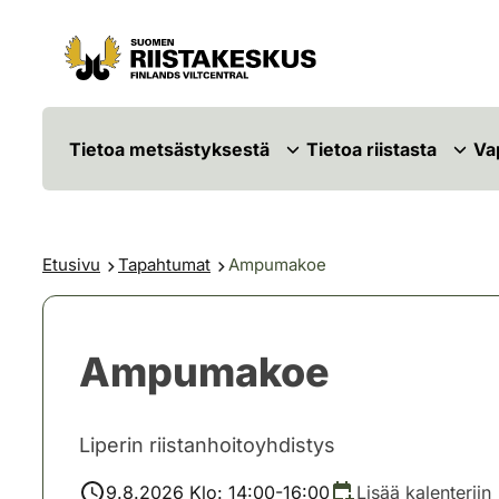
Siirry sisältöön
Siirry sivustokarttaan
Tietoa metsästyksestä
Tietoa riistasta
Va
Etusivu
Tapahtumat
Ampumakoe
Ampumakoe
Liperin riistanhoitoyhdistys
9.8.2026 Klo: 14:00-16:00
Lisää kalenteriin