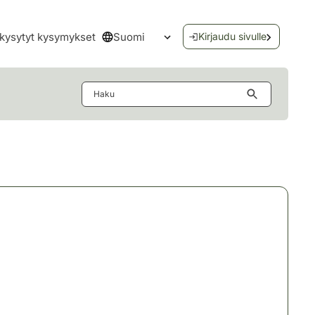
Suomi
kysytyt kysymykset
Kirjaudu sivulle
Avaa kielivalikko
Haku