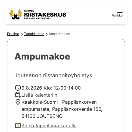
Siirry sisältöön
Siirry sivustokarttaan
Valikko
Etusivu
Tapahtumat
Ampumakoe
Ampumakoe
Joutsenon riistanhoitoyhdistys
9.8.2026 Klo: 12:00-14:00
Lisää kalenteriin
Kaakkois-Suomi | Pappilankorven
ampumarata, Pappilankorventie 156,
54100 JOUTSENO
Katso tapahtuma kartalla
(avautuu uuteen välilehteen)