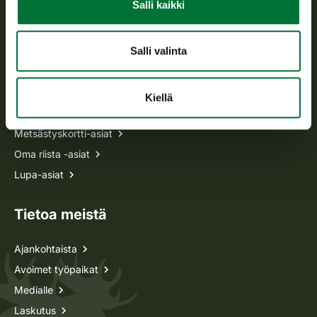
Salli kaikki
p. 029 431 2001
asiakaspalvelu@riista.fi
Usein kysytyt kysymykset
Salli valinta
Kaikki yhteystiedot
Kiellä
Metsästyskortti-asiat
Oma riista -asiat
Lupa-asiat
Tietoa meistä
Ajankohtaista
Avoimet työpaikat
Medialle
Laskutus