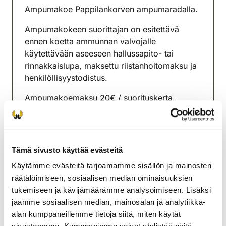
Ampumakoe Pappilankorven ampumaradalla.
Ampumakokeen suorittajan on esitettävä
ennen koetta ammunnan valvojalle
käytettävään aseeseen hallussapito- tai
rinnakkaislupa, maksettu riistanhoitomaksu ja
henkilöllisyystodistus.
Ampumakoemaksu 20€ / suorituskerta,
käteisellä tai Oma Riistan kautta
verkkomaksuna.
Toiminnanohjaaja Annamari Rössi 050
Tämä sivusto käyttää evästeitä
4068876
Käytämme evästeitä tarjoamamme sisällön ja mainosten
Joutsenon riistanhoitoyhdistys
räätälöimiseen, sosiaalisen median ominaisuuksien
Kaakkois-Suomi
tukemiseen ja kävijämäärämme analysoimiseen. Lisäksi
0504068876
jaamme sosiaalisen median, mainosalan ja analytiikka-
joutseno@rhy.riista.fi
alan kumppaneillemme tietoja siitä, miten käytät