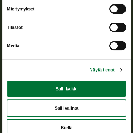
Tietoa meistä
Mieltymykset
Asiakaspalvelu
Tilastot
Avoinna arkipäivisin klo 9-15.
p. 029 431 2001
Media
asiakaspalvelu@riista.fi
Usein kysytyt kysymykset
Näytä tiedot
Kaikki yhteystiedot
Salli kaikki
Metsästyskortti-asiat
Oma riista -asiat
Salli valinta
Lupa-asiat
Kiellä
Tietoa meistä