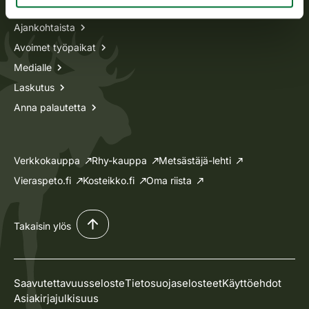
Ajankohtaista
Avoimet työpaikat
Medialle
Laskutus
Anna palautetta
Verkkokauppa
Rhy-kauppa
Metsästäjä-lehti
Vieraspeto.fi
Kosteikko.fi
Oma riista
Takaisin ylös
Saavutettavuusseloste
Tietosuojaselosteet
Käyttöehdot
Asiakirjajulkisuus