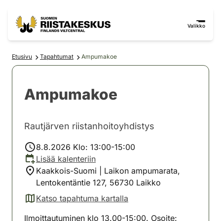
Siirry sisältöön
Siirry sivustokarttaan
Valikko
Etusivu
Tapahtumat
Ampumakoe
Ampumakoe
Rautjärven riistanhoitoyhdistys
8.8.2026 Klo: 13:00-15:00
Lisää kalenteriin
Kaakkois-Suomi | Laikon ampumarata,
Lentokentäntie 127, 56730 Laikko
Katso tapahtuma kartalla
(avautuu uuteen välilehteen)
Ilmoittautuminen klo 13.00-15:00. Osoite: