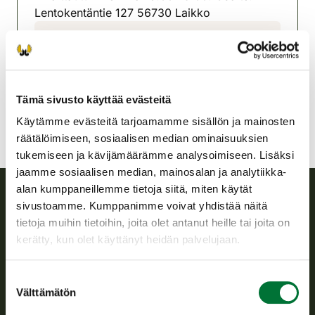
Lentokentäntie 127 56730 Laikko
Rautjärven riistanhoitoyhdistys
Kaakkois-Suomi
rautjarvi@rhy.riista.fi
Tämä sivusto käyttää evästeitä
Käytämme evästeitä tarjoamamme sisällön ja mainosten
räätälöimiseen, sosiaalisen median ominaisuuksien
tukemiseen ja kävijämäärämme analysoimiseen. Lisäksi
jaamme sosiaalisen median, mainosalan ja analytiikka-
alan kumppaneillemme tietoja siitä, miten käytät
sivustoamme. Kumppanimme voivat yhdistää näitä
Suomen riistakeskus
tietoja muihin tietoihin, joita olet antanut heille tai joita on
kerätty, kun olet käyttänyt heidän palvelujaan.
Suomen riistakeskus edistää kestävää riistataloutta, tukee
riistanhoitoyhdistysten toimintaa ja huolehtii riistapolitiikan
Suostumuksen
toimeenpanosta sekä vastaa sille säädetyistä julkisista
Välttämätön
valinta
hallintotehtävistä.