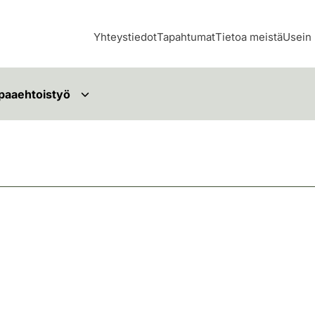
Yhteystiedot
Tapahtumat
Tietoa meistä
Usein 
paaehtoistyö