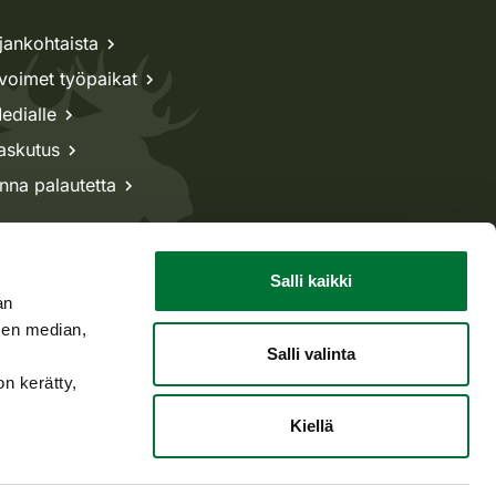
jankohtaista
voimet työpaikat
edialle
askutus
nna palautetta
Salli kaikki
an
sen median,
Salli valinta
on kerätty,
Kiellä
Takaisin ylös