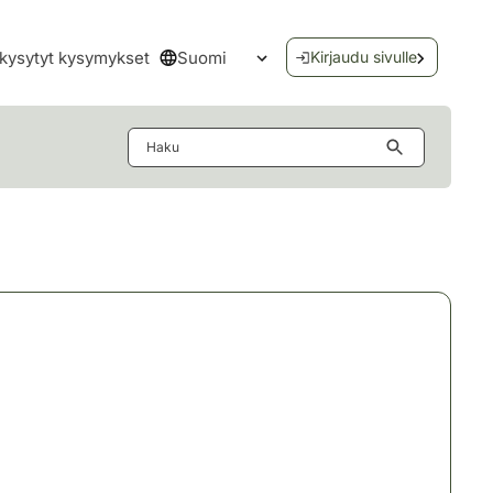
Suomi
kysytyt kysymykset
Kirjaudu sivulle
Avaa kielivalikko
Haku