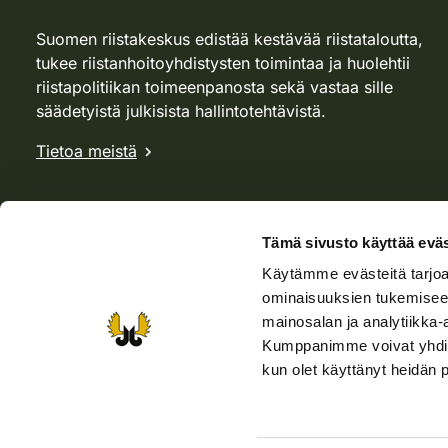
Suomen riistakeskus edistää kestävää riistataloutta,
tukee riistanhoitoyhdistysten toimintaa ja huolehtii
riistapolitiikan toimeenpanosta sekä vastaa sille
säädetyistä julkisista hallintotehtävistä.
Tietoa meistä
Tämä sivusto käyttää eväs
Käytämme evästeitä tarjoa
ominaisuuksien tukemisee
mainosalan ja analytiikka-
Kumppanimme voivat yhdistää 
kun olet käyttänyt heidän 
Verkkokauppa
Rhy-kauppa
Metsästäjä-lehti
Viera