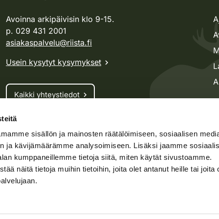
Avoinna arkipäivisin klo 9-15.
A
p. 029 431 2001
A
asiakaspalvelu@riista.fi
M
Usein kysytyt kysymykset
L
A
Kaikki yhteystiedot
teitä
Metsästyskortti-asiat
mamme sisällön ja mainosten räätälöimiseen, sosiaalisen medi
Oma riista -asiat
n ja kävijämäärämme analysoimiseen. Lisäksi jaamme sosiaali
Lupa-asiat
alan kumppaneillemme tietoja siitä, miten käytät sivustoamme.
näitä tietoja muihin tietoihin, joita olet antanut heille tai joita 
palvelujaan.
speto.fi
Kosteikko.fi
Oma riista