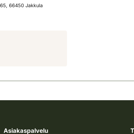
165, 66450 Jakkula
Asiakaspalvelu
T