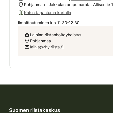
Pohjanmaa | Jakkulan ampumarata, Allisentie 
Katso tapahtuma kartalla
(avautuu uuteen välilehteen)
Ilmoittautuminen klo 11.30-12.30.
Laihian riistanhoitoyhdistys
Pohjanmaa
laihia@rhy.riista.fi
Suomen riistakeskus