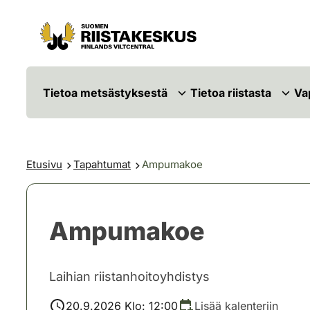
Siirry sisältöön
Siirry sivustokarttaan
Tietoa metsästyksestä
Tietoa riistasta
Va
Etusivu
Tapahtumat
Ampumakoe
Ampumakoe
Laihian riistanhoitoyhdistys
20.9.2026 Klo: 12:00
Lisää kalenteriin