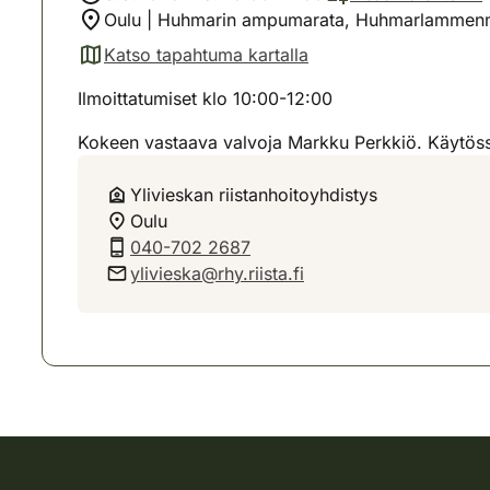
Oulu | Huhmarin ampumarata, Huhmarlammenme
Katso tapahtuma kartalla
(avautuu uuteen välilehteen)
Ilmoittatumiset klo 10:00-12:00
Kokeen vastaava valvoja Markku Perkkiö. Käytöss
Ylivieskan riistanhoitoyhdistys
Oulu
040-702 2687
ylivieska@rhy.riista.fi