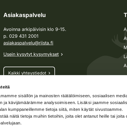
Asiakaspalvelu
T
Avoinna arkipäivisin klo 9-15.
A
p. 029 431 2001
A
asiakaspalvelu@riista.fi
M
Usein kysytyt kysymykset
L
A
Kaikki yhteystiedot
teitä
Metsästyskortti-asiat
mamme sisällön ja mainosten räätälöimiseen, sosiaalisen medi
Oma riista -asiat
n ja kävijämäärämme analysoimiseen. Lisäksi jaamme sosiaali
Lupa-asiat
alan kumppaneillemme tietoja siitä, miten käytät sivustoamme.
näitä tietoja muihin tietoihin, joita olet antanut heille tai joita 
palvelujaan.