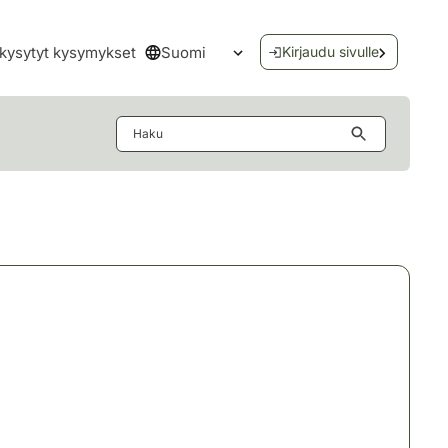
Suomi
kysytyt kysymykset
Kirjaudu sivulle
Avaa kielivalikko
Haku