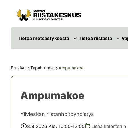
Siirry sisältöön
Siirry sivustokarttaan
Tietoa metsästyksestä
Tietoa riistasta
Va
Etusivu
Tapahtumat
Ampumakoe
Ampumakoe
Ylivieskan riistanhoitoyhdistys
8.8.2026 Klo: 10:00-12:00
Lisää kalenteriin