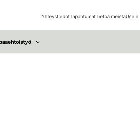
Yhteystiedot
Tapahtumat
Tietoa meistä
Usein 
paaehtoistyö