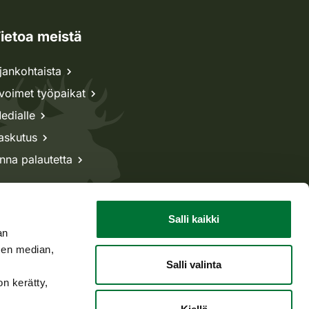
ietoa meistä
jankohtaista
voimet työpaikat
edialle
askutus
nna palautetta
Salli kaikki
an
sen median,
Salli valinta
on kerätty,