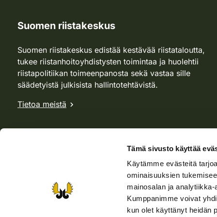
Suomen riistakeskus
Suomen riistakeskus edistää kestävää riistataloutta,
tukee riistanhoitoyhdistysten toimintaa ja huolehtii
riistapolitiikan toimeenpanosta sekä vastaa sille
säädetyistä julkisista hallintotehtävistä.
Tietoa meistä
Tämä sivusto käyttää eväs
Käytämme evästeitä tarjoa
ominaisuuksien tukemisee
mainosalan ja analytiikka-
Kumppanimme voivat yhdistää 
kun olet käyttänyt heidän 