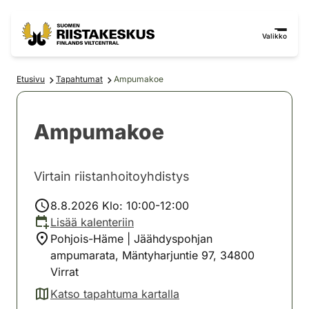
Siirry sisältöön
Siirry sivustokarttaan
Valikko
Etusivu
Tapahtumat
Ampumakoe
Ampumakoe
Virtain riistanhoitoyhdistys
8.8.2026 Klo: 10:00-12:00
Lisää kalenteriin
Pohjois-Häme | Jäähdyspohjan
ampumarata, Mäntyharjuntie 97, 34800
Virrat
Katso tapahtuma kartalla
(avautuu uuteen välilehteen)