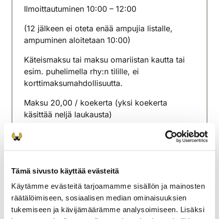
Ilmoittautuminen 10:00 – 12:00
(12 jälkeen ei oteta enää ampujia listalle,
ampuminen aloitetaan 10:00)
Käteismaksu tai maksu omariistan kautta tai
esim. puhelimella rhy:n tilille, ei
korttimaksumahdollisuutta.
Maksu 20,00 / koekerta (yksi koekerta
käsittää neljä laukausta)
Ei mahdollisuutta jousiampumakokeeseen.
Valmistaudu esittämään voimassa oleva
metsästyskortti tai maksettu tulevan
Tämä sivusto käyttää evästeitä
metsästysvuoden metsästyskortti,
Käytämme evästeitä tarjoamamme sisällön ja mainosten
ampumakokeessa käytettävään aseeseen
räätälöimiseen, sosiaalisen median ominaisuuksien
voimassa oleva oma hallussapito- tai
tukemiseen ja kävijämäärämme analysoimiseen. Lisäksi
rinnakkaislupansa, henkilöllisyystodistus.