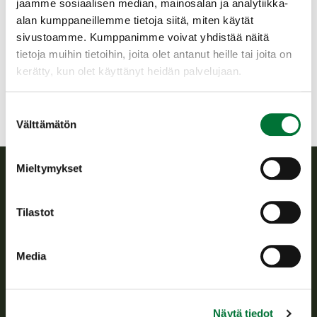
jaamme sosiaalisen median, mainosalan ja analytiikka-
alan kumppaneillemme tietoja siitä, miten käytät
Virtain riistanhoitoyhdistys
sivustoamme. Kumppanimme voivat yhdistää näitä
Pohjois-Häme
tietoja muihin tietoihin, joita olet antanut heille tai joita on
virrat@rhy.riista.fi
kerätty, kun olet käyttänyt heidän palvelujaan.
Suostumuksen
Välttämätön
valinta
Mieltymykset
Suomen riistakeskus
Tilastot
Suomen riistakeskus edistää kestävää riistataloutta, tukee
riistanhoitoyhdistysten toimintaa ja huolehtii riistapolitiikan
Media
toimeenpanosta sekä vastaa sille säädetyistä julkisista
hallintotehtävistä.
Tietoa meistä
Näytä tiedot