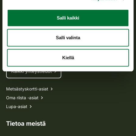
Asiakaspalvelu
Salli kaikki
Avoinna arkipäivisin klo 9-15.
p. 029 431 2001
Salli valinta
asiakaspalvelu@riista.fi
Usein kysytyt kysymykset
Kiellä
Kaikki yhteystiedot
Metsästyskortti-asiat
Oma riista -asiat
Lupa-asiat
Tietoa meistä