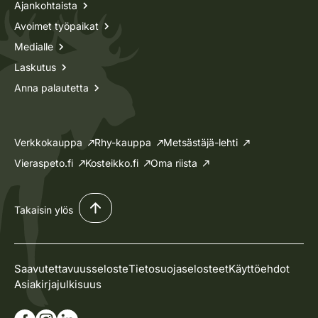
Ajankohtaista
Avoimet työpaikat
Medialle
Laskutus
Anna palautetta
Verkkokauppa
Rhy-kauppa
Metsästäjä-lehti
Vieraspeto.fi
Kosteikko.fi
Oma riista
Takaisin ylös
Saavutettavuusseloste
Tietosuojaselosteet
Käyttöehdot
Asiakirjajulkisuus