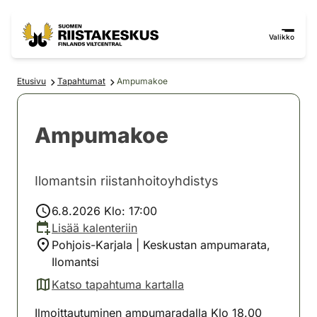
Siirry sisältöön
Siirry sivustokarttaan
Valikko
Etusivu
Tapahtumat
Ampumakoe
Ampumakoe
Ilomantsin riistanhoitoyhdistys
6.8.2026 Klo: 17:00
Lisää kalenteriin
Pohjois-Karjala | Keskustan ampumarata,
Ilomantsi
Katso tapahtuma kartalla
(avautuu uuteen välilehteen)
Ilmoittautuminen ampumaradalla Klo 18.00