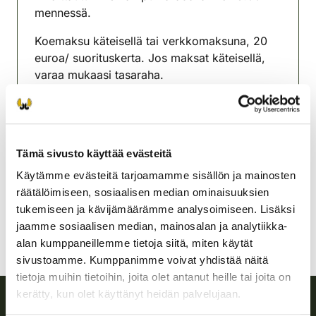
mennessä.
Koemaksu käteisellä tai verkkomaksuna, 20
euroa/ suorituskerta. Jos maksat käteisellä,
varaa mukaasi tasaraha.
Lisätietoja: Markku Kontturi +358505348597
Ilomantsin riistanhoitoyhdistys
Pohjois-Karjala
Tämä sivusto käyttää evästeitä
040 5887246
Käytämme evästeitä tarjoamamme sisällön ja mainosten
ilomantsi@rhy.riista.fi
räätälöimiseen, sosiaalisen median ominaisuuksien
tukemiseen ja kävijämäärämme analysoimiseen. Lisäksi
jaamme sosiaalisen median, mainosalan ja analytiikka-
alan kumppaneillemme tietoja siitä, miten käytät
sivustoamme. Kumppanimme voivat yhdistää näitä
tietoja muihin tietoihin, joita olet antanut heille tai joita on
kerätty, kun olet käyttänyt heidän palvelujaan.