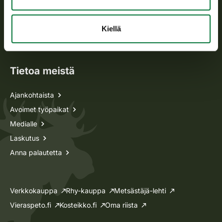
Metsästyskortti-asiat
Kiellä
Oma riista -asiat
Lupa-asiat
Tietoa meistä
Ajankohtaista
Avoimet työpaikat
Medialle
Laskutus
Anna palautetta
Verkkokauppa
Rhy-kauppa
Metsästäjä-lehti
Vieraspeto.fi
Kosteikko.fi
Oma riista