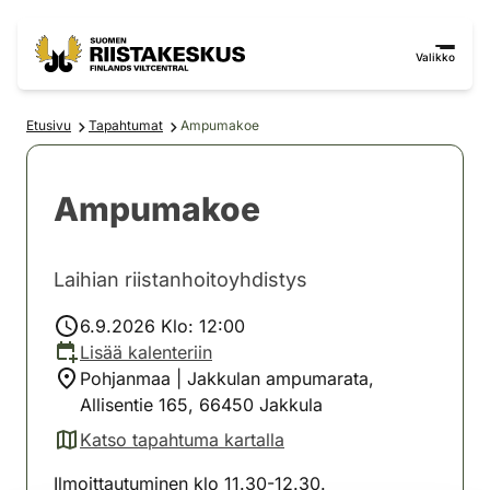
Siirry sisältöön
Siirry sivustokarttaan
Valikko
Etusivu
Tapahtumat
Ampumakoe
Ampumakoe
Laihian riistanhoitoyhdistys
6.9.2026 Klo: 12:00
Lisää kalenteriin
Pohjanmaa | Jakkulan ampumarata,
Allisentie 165, 66450 Jakkula
Katso tapahtuma kartalla
(avautuu uuteen välilehteen)
Ilmoittautuminen klo 11.30-12.30.