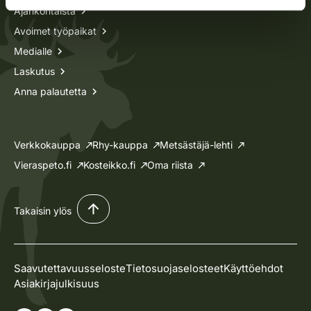
Ajankohtaista
Avoimet työpaikat
Medialle
Laskutus
Anna palautetta
Verkkokauppa
Rhy-kauppa
Metsästäjä-lehti
Vieraspeto.fi
Kosteikko.fi
Oma riista
Takaisin ylös
Saavutettavuusseloste
Tietosuojaselosteet
Käyttöehdot
Asiakirjajulkisuus