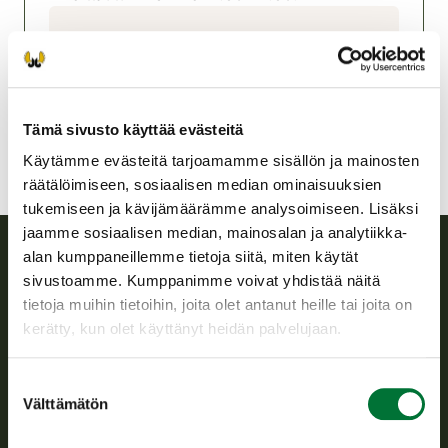
Laihian riistanhoitoyhdistys
Pohjanmaa
laihia@rhy.riista.fi
Tämä sivusto käyttää evästeitä
Käytämme evästeitä tarjoamamme sisällön ja mainosten
räätälöimiseen, sosiaalisen median ominaisuuksien
tukemiseen ja kävijämäärämme analysoimiseen. Lisäksi
jaamme sosiaalisen median, mainosalan ja analytiikka-
alan kumppaneillemme tietoja siitä, miten käytät
sivustoamme. Kumppanimme voivat yhdistää näitä
Suomen riistakeskus
tietoja muihin tietoihin, joita olet antanut heille tai joita on
kerätty, kun olet käyttänyt heidän palvelujaan.
Suomen riistakeskus edistää kestävää riistataloutta, tukee
riistanhoitoyhdistysten toimintaa ja huolehtii riistapolitiikan
toimeenpanosta sekä vastaa sille säädetyistä julkisista
Suostumuksen
hallintotehtävistä.
Välttämätön
valinta
Tietoa meistä