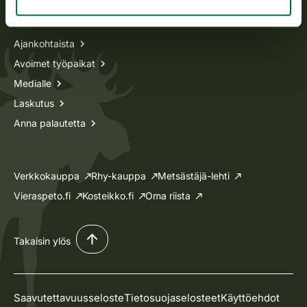
Tietoa meistä
Ajankohtaista
Avoimet työpaikat
Medialle
Laskutus
Anna palautetta
Verkkokauppa
Rhy-kauppa
Metsästäjä-lehti
Vieraspeto.fi
Kosteikko.fi
Oma riista
Takaisin ylös
Saavutettavuusseloste
Tietosuojaselosteet
Käyttöehdot