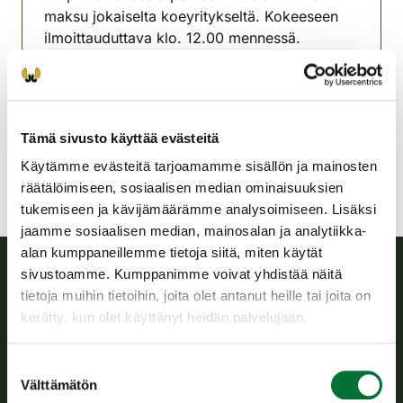
maksu jokaiselta koeyritykseltä. Kokeeseen
ilmoittauduttava klo. 12.00 mennessä.
Juuan riistanhoitoyhdistys
Pohjois-Karjala
juuka@rhy.riista.fi
Tämä sivusto käyttää evästeitä
Käytämme evästeitä tarjoamamme sisällön ja mainosten
räätälöimiseen, sosiaalisen median ominaisuuksien
tukemiseen ja kävijämäärämme analysoimiseen. Lisäksi
jaamme sosiaalisen median, mainosalan ja analytiikka-
alan kumppaneillemme tietoja siitä, miten käytät
sivustoamme. Kumppanimme voivat yhdistää näitä
tietoja muihin tietoihin, joita olet antanut heille tai joita on
Suomen riistakeskus
kerätty, kun olet käyttänyt heidän palvelujaan.
Suomen riistakeskus edistää kestävää riistataloutta, tukee
riistanhoitoyhdistysten toimintaa ja huolehtii riistapolitiikan
Suostumuksen
toimeenpanosta sekä vastaa sille säädetyistä julkisista
Välttämätön
valinta
hallintotehtävistä.