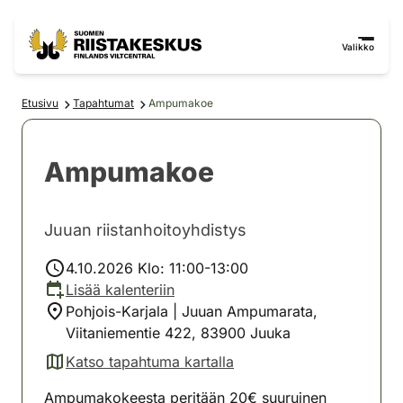
Siirry sisältöön
Siirry sivustokarttaan
Valikko
Etusivu
Tapahtumat
Ampumakoe
Ampumakoe
Juuan riistanhoitoyhdistys
4.10.2026 Klo: 11:00-13:00
Lisää kalenteriin
Pohjois-Karjala | Juuan Ampumarata,
Viitaniementie 422, 83900 Juuka
Katso tapahtuma kartalla
(avautuu uuteen välilehteen)
Ampumakokeesta peritään 20€ suuruinen