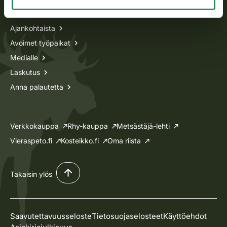
Tietoa meistä
Ajankohtaista
Avoimet työpaikat
Medialle
Laskutus
Anna palautetta
Verkkokauppa
Rhy-kauppa
Metsästäjä-lehti
Vieraspeto.fi
Kosteikko.fi
Oma riista
Takaisin ylös
Saavutettavuusseloste
Tietosuojaselosteet
Käyttöehdot