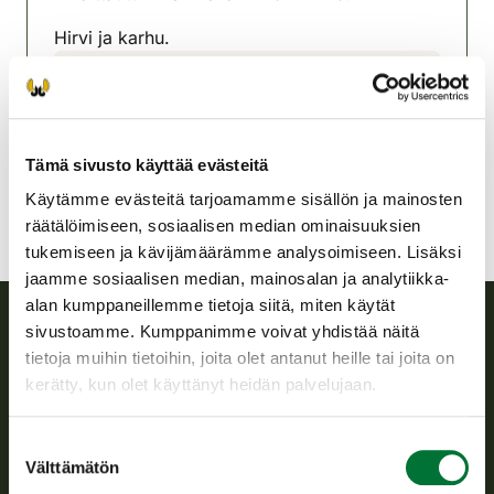
Hirvi ja karhu.
Alajärven riistanhoitoyhdistys
Pohjanmaa
alajarvi@rhy.riista.fi
Tämä sivusto käyttää evästeitä
Käytämme evästeitä tarjoamamme sisällön ja mainosten
räätälöimiseen, sosiaalisen median ominaisuuksien
tukemiseen ja kävijämäärämme analysoimiseen. Lisäksi
jaamme sosiaalisen median, mainosalan ja analytiikka-
alan kumppaneillemme tietoja siitä, miten käytät
sivustoamme. Kumppanimme voivat yhdistää näitä
Suomen riistakeskus
tietoja muihin tietoihin, joita olet antanut heille tai joita on
kerätty, kun olet käyttänyt heidän palvelujaan.
Suomen riistakeskus edistää kestävää riistataloutta, tukee
riistanhoitoyhdistysten toimintaa ja huolehtii riistapolitiikan
Suostumuksen
toimeenpanosta sekä vastaa sille säädetyistä julkisista
Välttämätön
valinta
hallintotehtävistä.