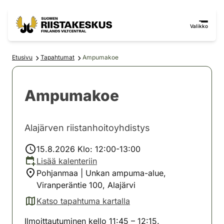
Siirry sisältöön
Siirry sivustokarttaan
Valikko
Etusivu
Tapahtumat
Ampumakoe
Ampumakoe
Alajärven riistanhoitoyhdistys
15.8.2026 Klo: 12:00-13:00
Lisää kalenteriin
Pohjanmaa | Unkan ampuma-alue,
Viranperäntie 100, Alajärvi
Katso tapahtuma kartalla
(avautuu uuteen välilehteen)
Ilmoittautuminen kello 11:45 – 12:15.