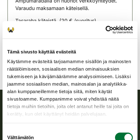
Ampumaradalla on huonot verkkoyhteydet.
Varaudu maksamaan käteisellä.
Tasaraha käteistä. (20 € /suoritus)
Euran seudun riistanhoitoyhdistys
Satakunta
eura@rhy.riista.fi
Tämä sivusto käyttää evästeitä
Käytämme evästeitä tarjoamamme sisällön ja mainosten
räätälöimiseen, sosiaalisen median ominaisuuksien
tukemiseen ja kävijämäärämme analysoimiseen. Lisäksi
jaamme sosiaalisen median, mainosalan ja analytiikka-
alan kumppaneillemme tietoja siitä, miten käytät
sivustoamme. Kumppanimme voivat yhdistää näitä
tietoja muihin tietoihin, joita olet antanut heille tai joita on
Suomen riistakeskus
kerätty, kun olet käyttänyt heidän palvelujaan.
Suomen riistakeskus edistää kestävää riistataloutta, tukee
Suostumuksen
riistanhoitoyhdistysten toimintaa ja huolehtii riistapolitiikan
Välttämätön
valinta
toimeenpanosta sekä vastaa sille säädetyistä julkisista