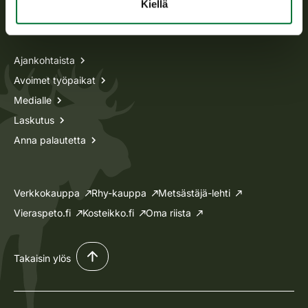
Kiellä
Tietoa meistä
Ajankohtaista
Avoimet työpaikat
Medialle
Laskutus
Anna palautetta
Verkkokauppa
Rhy-kauppa
Metsästäjä-lehti
Vieraspeto.fi
Kosteikko.fi
Oma riista
Takaisin ylös