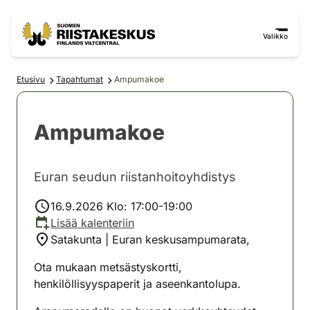
Siirry sisältöön
Siirry sivustokarttaan
Valikko
Etusivu
Tapahtumat
Ampumakoe
Ampumakoe
Euran seudun riistanhoitoyhdistys
16.9.2026 Klo: 17:00-19:00
Lisää kalenteriin
Satakunta | Euran keskusampumarata,
Ota mukaan metsästyskortti,
henkilöllisyyspaperit ja aseenkantolupa.