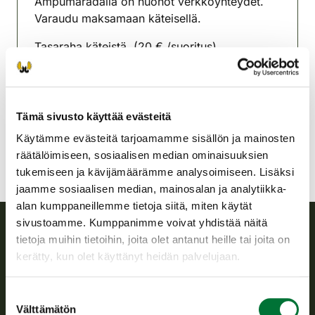
Ampumaradalla on huonot verkkoyhteydet.
Varaudu maksamaan käteisellä.
Tasaraha käteistä. (20 € /suoritus)
Euran seudun riistanhoitoyhdistys
Satakunta
eura@rhy.riista.fi
Tämä sivusto käyttää evästeitä
Käytämme evästeitä tarjoamamme sisällön ja mainosten
räätälöimiseen, sosiaalisen median ominaisuuksien
tukemiseen ja kävijämäärämme analysoimiseen. Lisäksi
jaamme sosiaalisen median, mainosalan ja analytiikka-
alan kumppaneillemme tietoja siitä, miten käytät
sivustoamme. Kumppanimme voivat yhdistää näitä
tietoja muihin tietoihin, joita olet antanut heille tai joita on
Suomen riistakeskus
kerätty, kun olet käyttänyt heidän palvelujaan.
Suomen riistakeskus edistää kestävää riistataloutta, tukee
Suostumuksen
riistanhoitoyhdistysten toimintaa ja huolehtii riistapolitiikan
Välttämätön
valinta
toimeenpanosta sekä vastaa sille säädetyistä julkisista