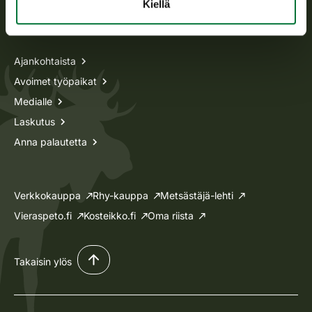
Kiellä
Tietoa meistä
Ajankohtaista
Avoimet työpaikat
Medialle
Laskutus
Anna palautetta
Verkkokauppa
Rhy-kauppa
Metsästäjä-lehti
Vieraspeto.fi
Kosteikko.fi
Oma riista
Takaisin ylös