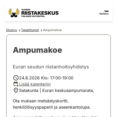
Siirry sisältöön
Siirry sivustokarttaan
Valikko
Etusivu
Tapahtumat
Ampumakoe
Ampumakoe
Euran seudun riistanhoitoyhdistys
24.8.2026 Klo: 17:00-19:00
Lisää kalenteriin
Satakunta | Euran keskusampumarata,
Ota mukaan metsästyskortti,
henkilöllisyyspaperit ja aseenkantolupa.