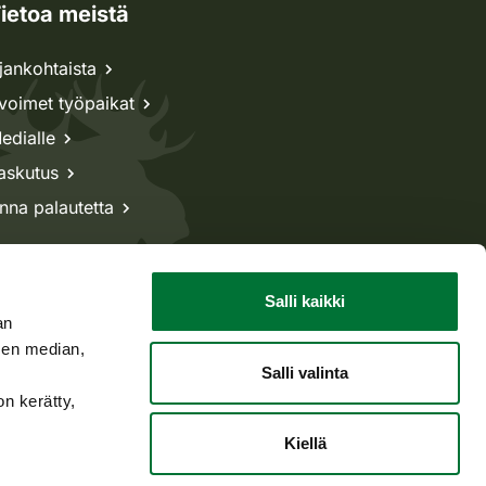
ietoa meistä
jankohtaista
voimet työpaikat
edialle
askutus
nna palautetta
Salli kaikki
an
sen median,
Salli valinta
on kerätty,
Kiellä
Takaisin ylös