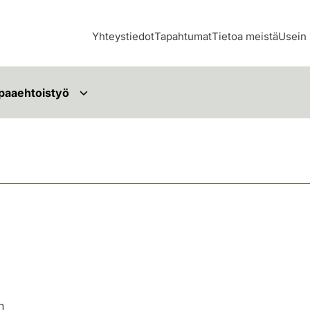
Yhteystiedot
Tapahtumat
Tietoa meistä
Usein 
paaehtoistyö
n