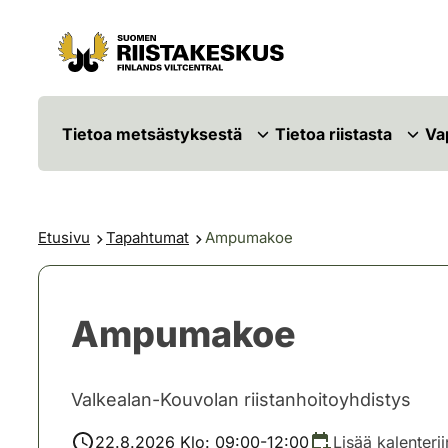
Siirry sisältöön
Siirry sivustokarttaan
Tietoa metsästyksestä
Tietoa riistasta
Va
Etusivu
Tapahtumat
Ampumakoe
Ampumakoe
Valkealan-Kouvolan riistanhoitoyhdistys
22.8.2026 Klo: 09:00-12:00
Lisää kalenterii