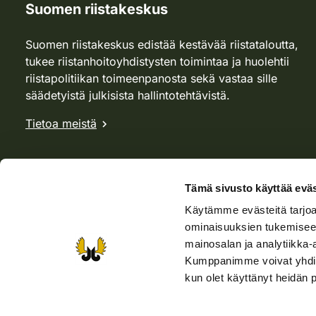
Suomen riistakeskus
Suomen riistakeskus edistää kestävää riistataloutta,
tukee riistanhoitoyhdistysten toimintaa ja huolehtii
riistapolitiikan toimeenpanosta sekä vastaa sille
säädetyistä julkisista hallintotehtävistä.
Tietoa meistä
Tämä sivusto käyttää eväs
Käytämme evästeitä tarjoa
ominaisuuksien tukemisee
mainosalan ja analytiikka-
Kumppanimme voivat yhdistää 
kun olet käyttänyt heidän 
Verkkokauppa
Rhy-kauppa
Metsästäjä-lehti
Viera