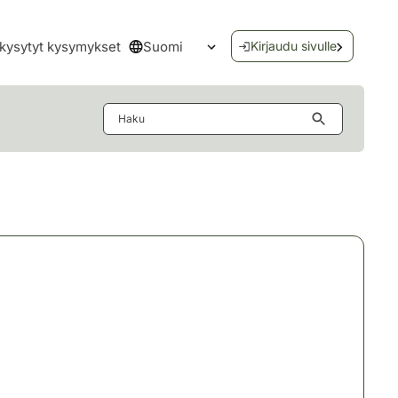
Suomi
kysytyt kysymykset
Kirjaudu sivulle
Avaa kielivalikko
Haku