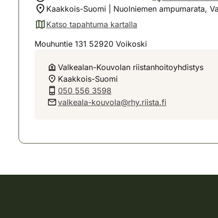
Kaakkois-Suomi | Nuolniemen ampumarata, Va
Katso tapahtuma kartalla
(avautuu uuteen välilehteen)
Mouhuntie 131 52920 Voikoski
Valkealan-Kouvolan riistanhoitoyhdistys
Kaakkois-Suomi
050 556 3598
valkeala-kouvola@rhy.riista.fi