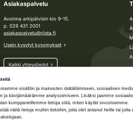
Asiakaspalvelu
T
Avoinna arkipäivisin klo 9-15.
A
p. 029 431 2001
A
asiakaspalvelu@riista.fi
M
Usein kysytyt kysymykset
L
A
Kaikki yhteystiedot
teitä
Metsästyskortti-asiat
mamme sisällön ja mainosten räätälöimiseen, sosiaalisen medi
Oma riista -asiat
n ja kävijämäärämme analysoimiseen. Lisäksi jaamme sosiaali
Lupa-asiat
alan kumppaneillemme tietoja siitä, miten käytät sivustoamme.
näitä tietoja muihin tietoihin, joita olet antanut heille tai joita 
palvelujaan.
speto.fi
Kosteikko.fi
Oma riista