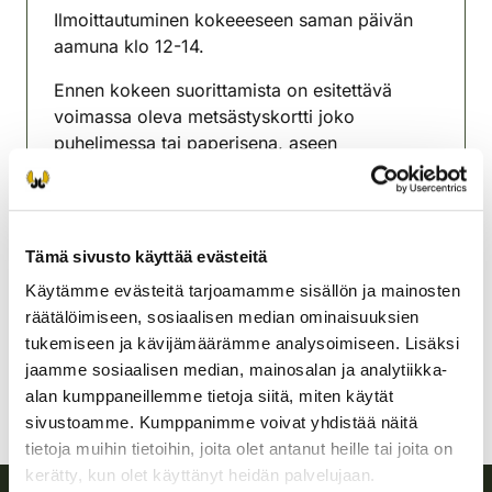
Ilmoittautuminen kokeeeseen saman päivän
aamuna klo 12-14.
Ennen kokeen suorittamista on esitettävä
voimassa oleva metsästyskortti joko
puhelimessa tai paperisena, aseen
hallussapitolupa aseeseen, jolla ammutaan ja
tarvittaessa henkilöllisyystodistus.
Oulaisten riistanhoitoyhdistys
Tämä sivusto käyttää evästeitä
Oulu
Käytämme evästeitä tarjoamamme sisällön ja mainosten
0500-281874
räätälöimiseen, sosiaalisen median ominaisuuksien
oulainen@rhy.riista.fi
tukemiseen ja kävijämäärämme analysoimiseen. Lisäksi
jaamme sosiaalisen median, mainosalan ja analytiikka-
alan kumppaneillemme tietoja siitä, miten käytät
sivustoamme. Kumppanimme voivat yhdistää näitä
tietoja muihin tietoihin, joita olet antanut heille tai joita on
kerätty, kun olet käyttänyt heidän palvelujaan.