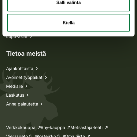
Kaikki yhteystiedot
Salli valinta
Metsästyskortti-asiat
Kiellä
Oma riista -asiat
Lupa-asiat
Tietoa meistä
Ajankohtaista
Avoimet työpaikat
Medialle
Laskutus
Anna palautetta
Verkkokauppa
Rhy-kauppa
Metsästäjä-lehti
Vieraspeto.fi
Kosteikko.fi
Oma riista