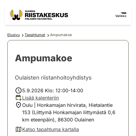
Siirry sisältöön
Siirry sivustokarttaan
Valikko
Etusivu
Tapahtumat
Ampumakoe
Ampumakoe
Oulaisten riistanhoitoyhdistys
5.9.2026 Klo: 12:00-14:00
Lisää kalenteriin
Oulu | Honkamajan hirvirata, Hietalantie
153 (Liittymä Honkamajan liittymästä 0,6
km eteenpäin), 86300 Oulainen
Katso tapahtuma kartalla
(avautuu uuteen välilehteen)