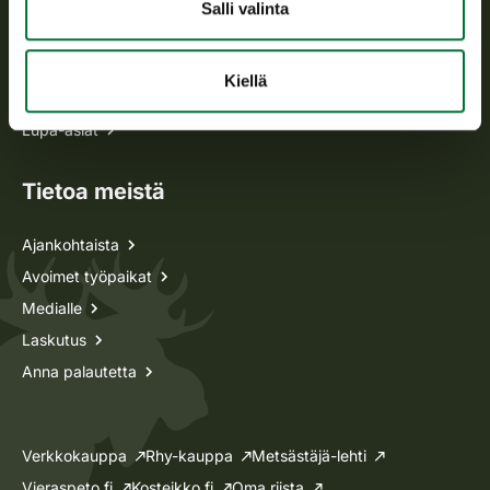
Kaikki yhteystiedot
Salli valinta
Metsästyskortti-asiat
Kiellä
Oma riista -asiat
Lupa-asiat
Tietoa meistä
Ajankohtaista
Avoimet työpaikat
Medialle
Laskutus
Anna palautetta
Verkkokauppa
Rhy-kauppa
Metsästäjä-lehti
Vieraspeto.fi
Kosteikko.fi
Oma riista