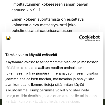
Ilmoittautuminen kokeeeseen saman päivän
aamuna klo 9-11.
Ennen kokeen suorittamista on esitettävä
voimassa oleva metsästyskortti joko
puhelimessa tai paperisena, aseen
hallussapitolupa aseeseen, jolla ammutaan ja
tarvittaessa henkilöllisyystodistus.
Oulaisten riistanhoitoyhdistys
Tämä sivusto käyttää evästeitä
Oulu
Käytämme evästeitä tarjoamamme sisällön ja mainosten
0500-281874
räätälöimiseen, sosiaalisen median ominaisuuksien
oulainen@rhy.riista.fi
tukemiseen ja kävijämäärämme analysoimiseen. Lisäksi
jaamme sosiaalisen median, mainosalan ja analytiikka-
alan kumppaneillemme tietoja siitä, miten käytät
sivustoamme. Kumppanimme voivat yhdistää näitä
tietoja muihin tietoihin, joita olet antanut heille tai joita on
kerätty, kun olet käyttänyt heidän palvelujaan.