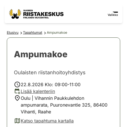
Siirry sisältöön
Siirry sivustokarttaan
Valikko
Etusivu
Tapahtumat
Ampumakoe
Ampumakoe
Oulaisten riistanhoitoyhdistys
22.8.2026 Klo: 09:00-11:00
Lisää kalenteriin
Oulu | Vihannin Paukkulehdon
ampumarata, Puuronevantie 325, 86400
Vihanti, Raahe
Katso tapahtuma kartalla
(avautuu uuteen välilehteen)