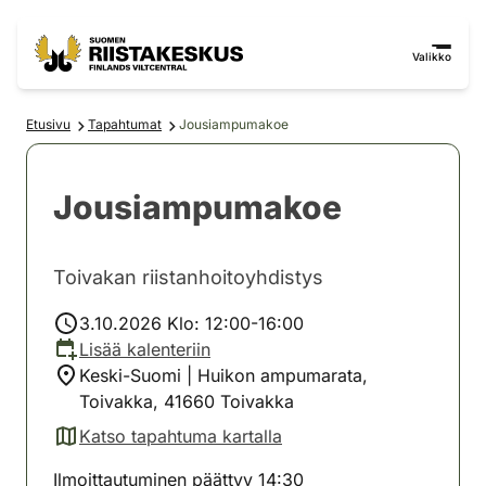
Siirry sisältöön
Siirry sivustokarttaan
Valikko
Etusivu
Tapahtumat
Jousiampumakoe
Jousiampumakoe
Toivakan riistanhoitoyhdistys
3.10.2026 Klo: 12:00-16:00
Lisää kalenteriin
Keski-Suomi | Huikon ampumarata,
Toivakka, 41660 Toivakka
Katso tapahtuma kartalla
(avautuu uuteen välilehteen)
Ilmoittautuminen päättyy 14:30