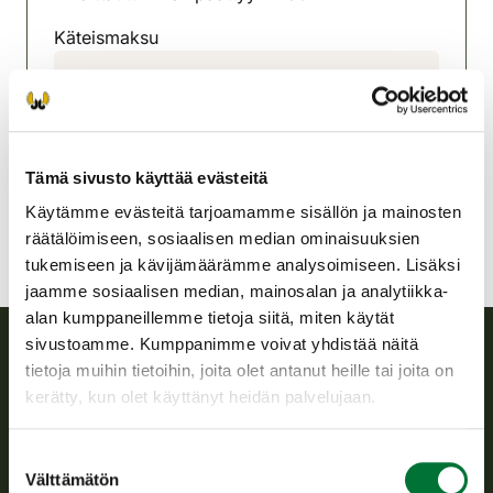
Käteismaksu
Toivakan riistanhoitoyhdistys
Keski-Suomi
0407648377
toivakka@rhy.riista.fi
Tämä sivusto käyttää evästeitä
Käytämme evästeitä tarjoamamme sisällön ja mainosten
räätälöimiseen, sosiaalisen median ominaisuuksien
tukemiseen ja kävijämäärämme analysoimiseen. Lisäksi
jaamme sosiaalisen median, mainosalan ja analytiikka-
alan kumppaneillemme tietoja siitä, miten käytät
sivustoamme. Kumppanimme voivat yhdistää näitä
tietoja muihin tietoihin, joita olet antanut heille tai joita on
Suomen riistakeskus
kerätty, kun olet käyttänyt heidän palvelujaan.
Suomen riistakeskus edistää kestävää riistataloutta, tukee
Suostumuksen
riistanhoitoyhdistysten toimintaa ja huolehtii riistapolitiikan
Välttämätön
valinta
toimeenpanosta sekä vastaa sille säädetyistä julkisista