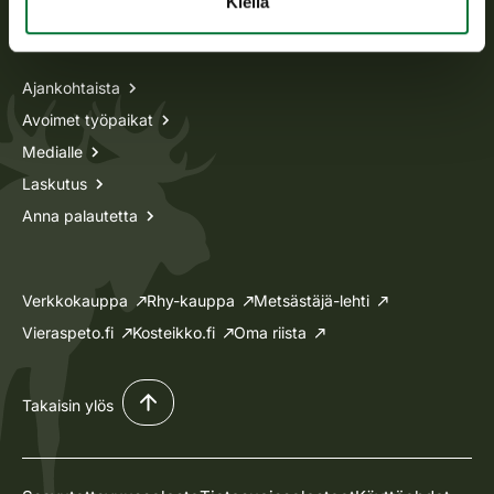
Kiellä
Tietoa meistä
Ajankohtaista
Avoimet työpaikat
Medialle
Laskutus
Anna palautetta
Verkkokauppa
Rhy-kauppa
Metsästäjä-lehti
Vieraspeto.fi
Kosteikko.fi
Oma riista
Takaisin ylös