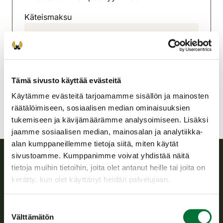
Käteismaksu
Toivakan riistanhoitoyhdistys
Keski-Suomi
0407648377
toivakka@rhy.riista.fi
Tämä sivusto käyttää evästeitä
Käytämme evästeitä tarjoamamme sisällön ja mainosten
räätälöimiseen, sosiaalisen median ominaisuuksien
tukemiseen ja kävijämäärämme analysoimiseen. Lisäksi
jaamme sosiaalisen median, mainosalan ja analytiikka-
alan kumppaneillemme tietoja siitä, miten käytät
sivustoamme. Kumppanimme voivat yhdistää näitä
tietoja muihin tietoihin, joita olet antanut heille tai joita on
Suomen riistakeskus
kerätty, kun olet käyttänyt heidän palvelujaan.
Suomen riistakeskus edistää kestävää riistataloutta, tukee
Suostumuksen
riistanhoitoyhdistysten toimintaa ja huolehtii riistapolitiikan
Välttämätön
valinta
toimeenpanosta sekä vastaa sille säädetyistä julkisista