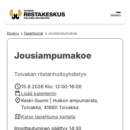
Siirry sisältöön
Siirry sivustokarttaan
Valikko
Etusivu
Tapahtumat
Jousiampumakoe
Jousiampumakoe
Toivakan riistanhoitoyhdistys
15.8.2026 Klo: 12:00-16:00
Lisää kalenteriin
Keski-Suomi | Huikon ampumarata,
Toivakka, 41660 Toivakka
Katso tapahtuma kartalla
(avautuu uuteen välilehteen)
Ilmoittautuminen päättyy 14:30