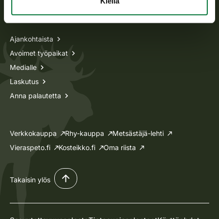
Kiellä
Tietoa meistä
Ajankohtaista
Avoimet työpaikat
Medialle
Laskutus
Anna palautetta
Verkkokauppa
Rhy-kauppa
Metsästäjä-lehti
Vieraspeto.fi
Kosteikko.fi
Oma riista
Takaisin ylös