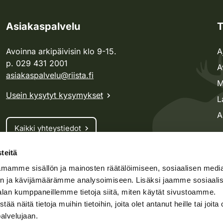
Asiakaspalvelu
T
Avoinna arkipäivisin klo 9-15.
A
p. 029 431 2001
A
asiakaspalvelu@riista.fi
M
Usein kysytyt kysymykset
L
A
Kaikki yhteystiedot
teitä
Metsästyskortti-asiat
mamme sisällön ja mainosten räätälöimiseen, sosiaalisen medi
Oma riista -asiat
n ja kävijämäärämme analysoimiseen. Lisäksi jaamme sosiaali
Lupa-asiat
alan kumppaneillemme tietoja siitä, miten käytät sivustoamme.
näitä tietoja muihin tietoihin, joita olet antanut heille tai joita 
palvelujaan.