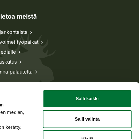
ietoa meistä
jankohtaista
voimet työpaikat
edialle
askutus
nna palautetta
Salli kaikki
an
sen median,
Salli valinta
on kerätty,