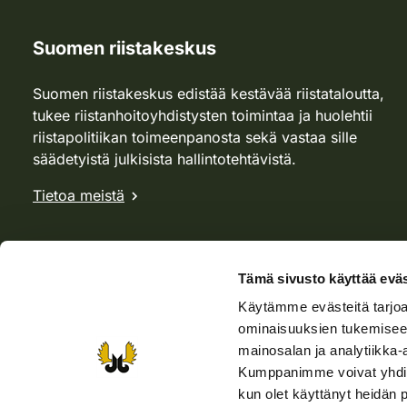
Suomen riistakeskus
Suomen riistakeskus edistää kestävää riistataloutta,
tukee riistanhoitoyhdistysten toimintaa ja huolehtii
riistapolitiikan toimeenpanosta sekä vastaa sille
säädetyistä julkisista hallintotehtävistä.
Tietoa meistä
Tämä sivusto käyttää eväs
Käytämme evästeitä tarjoa
ominaisuuksien tukemisee
mainosalan ja analytiikka-
Kumppanimme voivat yhdistää 
kun olet käyttänyt heidän 