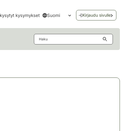
Suomi
kysytyt kysymykset
Kirjaudu sivulle
Avaa kielivalikko
Haku