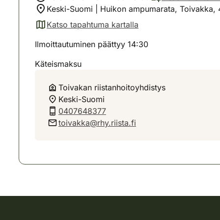
Keski-Suomi | Huikon ampumarata, Toivakka,
Katso tapahtuma kartalla
(avautuu uuteen välilehteen)
Ilmoittautuminen päättyy 14:30
Käteismaksu
Toivakan riistanhoitoyhdistys
Keski-Suomi
0407648377
toivakka@rhy.riista.fi