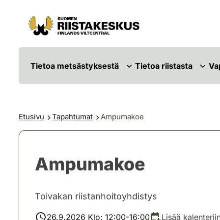
Siirry sisältöön
Siirry sivustokarttaan
Tietoa metsästyksestä
Tietoa riistasta
Va
Etusivu
Tapahtumat
Ampumakoe
Ampumakoe
Toivakan riistanhoitoyhdistys
26.9.2026 Klo: 12:00-16:00
Lisää kalenterii