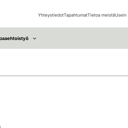
Yhteystiedot
Tapahtumat
Tietoa meistä
Usein 
paaehtoistyö
n