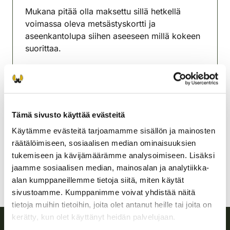
Mukana pitää olla maksettu sillä hetkellä
voimassa oleva metsästyskortti ja
aseenkantolupa siihen aseeseen millä kokeen
suorittaa.
Maksu suoritetaan käteisellä tai Oma riista -
palvelussa.
Ikaalisten-Jämijärven
Tämä sivusto käyttää evästeitä
riistanhoitoyhdistys
Satakunta
Käytämme evästeitä tarjoamamme sisällön ja mainosten
040-5243268
räätälöimiseen, sosiaalisen median ominaisuuksien
tukemiseen ja kävijämäärämme analysoimiseen. Lisäksi
jaamme sosiaalisen median, mainosalan ja analytiikka-
alan kumppaneillemme tietoja siitä, miten käytät
sivustoamme. Kumppanimme voivat yhdistää näitä
tietoja muihin tietoihin, joita olet antanut heille tai joita on
kerätty, kun olet käyttänyt heidän palvelujaan.