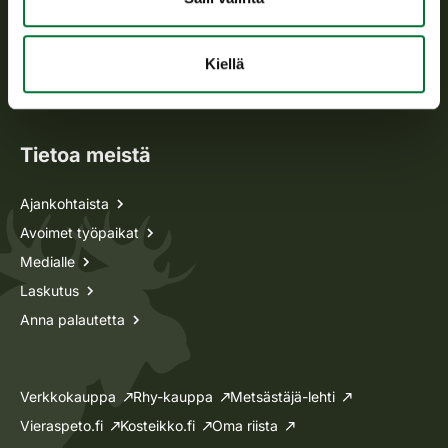
Metsästyskortti-asiat
Kiellä
Oma riista -asiat
Lupa-asiat
Tietoa meistä
Ajankohtaista
Avoimet työpaikat
Medialle
Laskutus
Anna palautetta
Verkkokauppa
Rhy-kauppa
Metsästäjä-lehti
Vieraspeto.fi
Kosteikko.fi
Oma riista