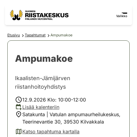
Siirry sisältöön
Siirry sivustokarttaan
Valikko
Etusivu
Tapahtumat
Ampumakoe
Ampumakoe
Ikaalisten-Jämijärven
riistanhoitoyhdistys
12.9.2026 Klo: 10:00-12:00
Lisää kalenteriin
Satakunta | Vatulan ampumaurheilukeskus,
Teerinevantie 30, 39530 Kilvakkala
Katso tapahtuma kartalla
(avautuu uuteen välilehteen)