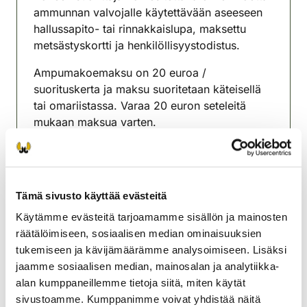
ammunnan valvojalle käytettävään aseeseen
hallussapito- tai rinnakkaislupa, maksettu
metsästyskortti ja henkilöllisyystodistus.
Ampumakoemaksu on 20 euroa /
suorituskerta ja maksu suoritetaan käteisellä
tai omariistassa. Varaa 20 euron seteleitä
mukaan maksua varten.
Ampumakokeeseen on ilmoittauduttava
koepaikalla viimeistään 2 tunnin kuluessa
kokeen alkamisesta.
Tämä sivusto käyttää evästeitä
Lisätiedot Eero Kenttälä puh. 0400-891916.
Käytämme evästeitä tarjoamamme sisällön ja mainosten
räätälöimiseen, sosiaalisen median ominaisuuksien
Rovaniemen riistanhoitoyhdistys
tukemiseen ja kävijämäärämme analysoimiseen. Lisäksi
Lappi
jaamme sosiaalisen median, mainosalan ja analytiikka-
rovaniemi@rhy.riista.fi
alan kumppaneillemme tietoja siitä, miten käytät
sivustoamme. Kumppanimme voivat yhdistää näitä