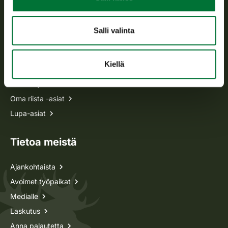
asiakaspalvelu@riista.fi
Usein kysytyt kysymykset
Salli valinta
Kaikki yhteystiedot
Kiellä
Metsästyskortti-asiat
Oma riista -asiat
Lupa-asiat
Tietoa meistä
Ajankohtaista
Avoimet työpaikat
Medialle
Laskutus
Anna palautetta