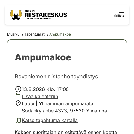
Siirry sisältöön
Siirry sivustokarttaan
Valikko
Etusivu
Tapahtumat
Ampumakoe
Ampumakoe
Rovaniemen riistanhoitoyhdistys
13.8.2026 Klo: 17:00
Lisää kalenteriin
Lappi | Ylinamman ampumarata,
Sodankyläntie 4323, 97530 Ylinampa
Katso tapahtuma kartalla
(avautuu uuteen välilehteen)
Kokeen suorittajan on esitettävä ennen koetta