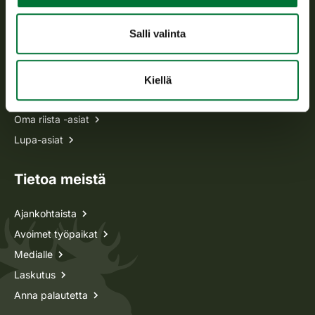
Usein kysytyt kysymykset
Salli valinta
Kaikki yhteystiedot
Kiellä
Metsästyskortti-asiat
Oma riista -asiat
Lupa-asiat
Tietoa meistä
Ajankohtaista
Avoimet työpaikat
Medialle
Laskutus
Anna palautetta