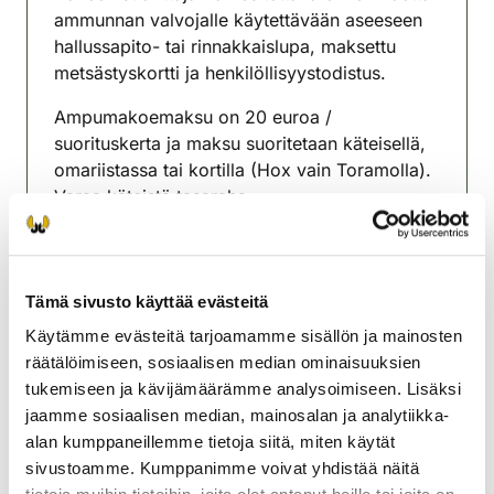
ammunnan valvojalle käytettävään aseeseen
hallussapito- tai rinnakkaislupa, maksettu
metsästyskortti ja henkilöllisyystodistus.
Ampumakoemaksu on 20 euroa /
suorituskerta ja maksu suoritetaan käteisellä,
omariistassa tai kortilla (Hox vain Toramolla).
Varaa käteistä tasaraha.
Ampumakokeeseen on ilmoittauduttava
koepaikalla viimeistään klo 11:30 mennessä.
Tämä sivusto käyttää evästeitä
Lisätiedot Veikko Oja puh. 040-7362543.
Käytämme evästeitä tarjoamamme sisällön ja mainosten
Rovaniemen riistanhoitoyhdistys
räätälöimiseen, sosiaalisen median ominaisuuksien
Lappi
tukemiseen ja kävijämäärämme analysoimiseen. Lisäksi
rovaniemi@rhy.riista.fi
jaamme sosiaalisen median, mainosalan ja analytiikka-
alan kumppaneillemme tietoja siitä, miten käytät
sivustoamme. Kumppanimme voivat yhdistää näitä