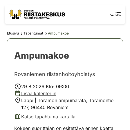
Siirry sisältöön
Siirry sivustokarttaan
Valikko
Etusivu
Tapahtumat
Ampumakoe
Ampumakoe
Rovaniemen riistanhoitoyhdistys
29.8.2026 Klo: 09:00
Lisää kalenteriin
Lappi | Toramon ampumarata, Toramontie
127, 96440 Rovaniemi
Katso tapahtuma kartalla
(avautuu uuteen välilehteen)
Kokeen suorittajan on esitettävä ennen koetta