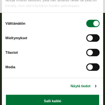
tietoja muihin tietoihin, joita olet antanut heille tai joita on
kerätty, kun olet käyttänyt heidän palvelujaan.
Suostumuksen
Välttämätön
valinta
Suomen riistakeskus
Mieltymykset
Suomen riistakeskus edistää kestävää riistataloutta, tukee
riistanhoitoyhdistysten toimintaa ja huolehtii riistapolitiikan
toimeenpanosta sekä vastaa sille säädetyistä julkisista
Tilastot
hallintotehtävistä.
Tietoa meistä
Media
Asiakaspalvelu
Näytä tiedot
Avoinna arkipäivisin klo 9-15.
p. 029 431 2001
asiakaspalvelu@riista.fi
Salli kaikki