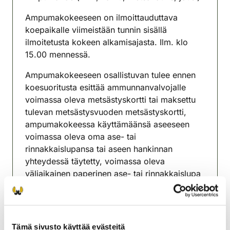
Ampumakokeeseen on ilmoittauduttava
koepaikalle viimeistään tunnin sisällä
ilmoitetusta kokeen alkamisajasta. Ilm. klo
15.00 mennessä.
Ampumakokeeseen osallistuvan tulee ennen
koesuoritusta esittää ammunnanvalvojalle
voimassa oleva metsästyskortti tai maksettu
tulevan metsästysvuoden metsästyskortti,
ampumakokeessa käyttämäänsä aseeseen
voimassa oleva oma ase- tai
rinnakkaislupansa tai aseen hankinnan
yhteydessä täytetty, voimassa oleva
väliaikainen paperinen ase- tai rinnakkaislupa
(paperisen aselupalomakkeen nimenä voi olla
”Hankkimislupa”) ja henkilöllisyystodistus.
Ampumakokeen hinta on 20 euroa koekerralta
Tämä sivusto käyttää evästeitä