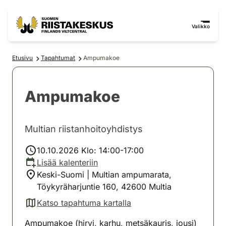
Siirry sisältöön
Siirry sivustokarttaan
Valikko
Etusivu
Tapahtumat
Ampumakoe
Ampumakoe
Multian riistanhoitoyhdistys
10.10.2026 Klo: 14:00-17:00
Lisää kalenteriin
Keski-Suomi | Multian ampumarata,
Töykyräharjuntie 160, 42600 Multia
Katso tapahtuma kartalla
(avautuu uuteen välilehteen)
Ampumakoe (hirvi, karhu, metsäkauris, jousi)