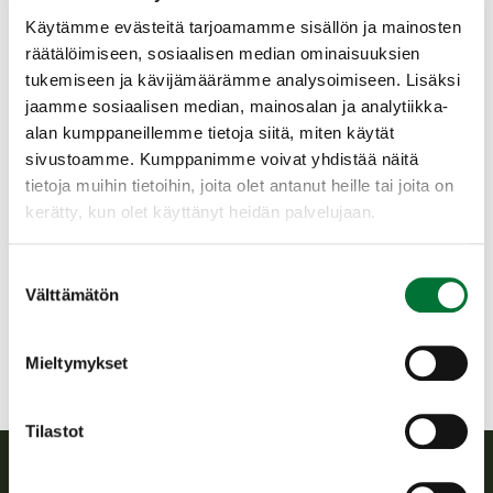
(yksi koekerta käsittää neljä laukausta).
Todistus hyväksytystä kokeesta on voimassa
Käytämme evästeitä tarjoamamme sisällön ja mainosten
kolme vuotta suorituspäivästä lukien. Maksu
räätälöimiseen, sosiaalisen median ominaisuuksien
suoritetaan käteisellä tai omariistassa. Varaa
tukemiseen ja kävijämäärämme analysoimiseen. Lisäksi
20 euron seteleitä mukaan maksua varten.
jaamme sosiaalisen median, mainosalan ja analytiikka-
Käteismaksua suositellaan, koska
alan kumppaneillemme tietoja siitä, miten käytät
nettiyhteydessä saattaa olla ongelmia.
sivustoamme. Kumppanimme voivat yhdistää näitä
tietoja muihin tietoihin, joita olet antanut heille tai joita on
Multian riistanhoitoyhdistys
kerätty, kun olet käyttänyt heidän palvelujaan.
Keski-Suomi
0400-702686
Suostumuksen
multia@rhy.riista.fi
Välttämätön
valinta
Mieltymykset
Tilastot