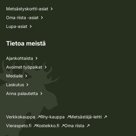
Metsästyskortti-asiat
Oma riista -asiat
Lupa-asiat
Tietoa meistä
Ajankohtaista
Avoimet työpaikat
Medialle
Laskutus
Anna palautetta
Verkkokauppa
Rhy-kauppa
Metsästäjä-lehti
Vieraspeto.fi
Kosteikko.fi
Oma riista