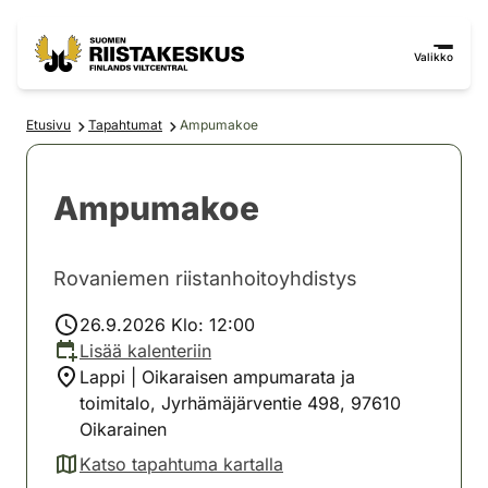
Siirry sisältöön
Siirry sivustokarttaan
Valikko
Etusivu
Tapahtumat
Ampumakoe
Ampumakoe
Rovaniemen riistanhoitoyhdistys
26.9.2026 Klo: 12:00
Lisää kalenteriin
Lappi | Oikaraisen ampumarata ja
toimitalo, Jyrhämäjärventie 498, 97610
Oikarainen
Katso tapahtuma kartalla
(avautuu uuteen välilehteen)