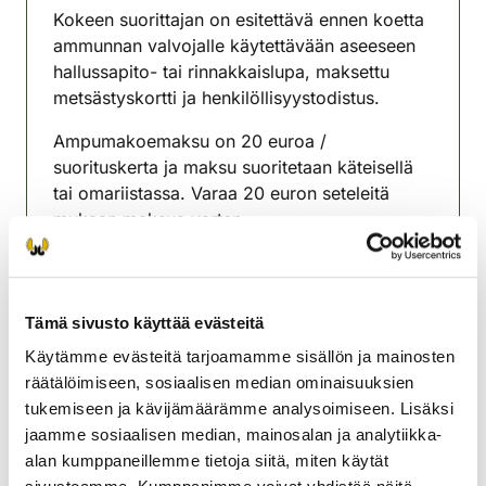
Kokeen suorittajan on esitettävä ennen koetta
ammunnan valvojalle käytettävään aseeseen
hallussapito- tai rinnakkaislupa, maksettu
metsästyskortti ja henkilöllisyystodistus.
Ampumakoemaksu on 20 euroa /
suorituskerta ja maksu suoritetaan käteisellä
tai omariistassa. Varaa 20 euron seteleitä
mukaan maksua varten.
Ampumakokeeseen on ilmoittauduttava
koepaikalla viimeistään 2 tunnin kuluessa
kokeen alkamisesta.
Tämä sivusto käyttää evästeitä
Lisätiedot Krista Suorsa, puh. 0405960485
Käytämme evästeitä tarjoamamme sisällön ja mainosten
räätälöimiseen, sosiaalisen median ominaisuuksien
Rovaniemen riistanhoitoyhdistys
tukemiseen ja kävijämäärämme analysoimiseen. Lisäksi
Lappi
jaamme sosiaalisen median, mainosalan ja analytiikka-
rovaniemi@rhy.riista.fi
alan kumppaneillemme tietoja siitä, miten käytät