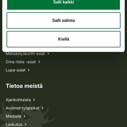
Salli kaikki
p. 029 431 2001
asiakaspalvelu@riista.fi
Usein kysytyt kysymykset
Salli valinta
Kaikki yhteystiedot
Kiellä
Metsästyskortti-asiat
Oma riista -asiat
Lupa-asiat
Tietoa meistä
Ajankohtaista
Avoimet työpaikat
Medialle
Laskutus