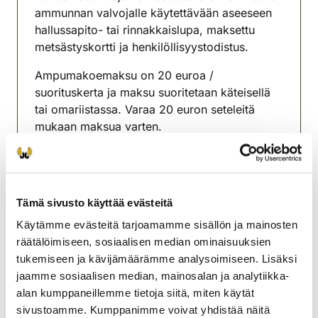
ammunnan valvojalle käytettävään aseeseen
hallussapito- tai rinnakkaislupa, maksettu
metsästyskortti ja henkilöllisyystodistus.
Ampumakoemaksu on 20 euroa /
suorituskerta ja maksu suoritetaan käteisellä
tai omariistassa. Varaa 20 euron seteleitä
mukaan maksua varten.
Ampumakokeeseen on ilmoittauduttava
koepaikalla viimeistään 2 tunnin kuluessa
kokeen alkamisesta.
Tämä sivusto käyttää evästeitä
Lisätiedot Eero Suominen puh. 040 7532668
Käytämme evästeitä tarjoamamme sisällön ja mainosten
räätälöimiseen, sosiaalisen median ominaisuuksien
Rovaniemen riistanhoitoyhdistys
tukemiseen ja kävijämäärämme analysoimiseen. Lisäksi
Lappi
jaamme sosiaalisen median, mainosalan ja analytiikka-
rovaniemi@rhy.riista.fi
alan kumppaneillemme tietoja siitä, miten käytät
sivustoamme. Kumppanimme voivat yhdistää näitä