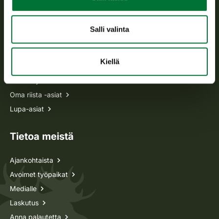
asiakaspalvelu@riista.fi
Usein kysytyt kysymykset
Salli valinta
Kaikki yhteystiedot
Kiellä
Metsästyskortti-asiat
Oma riista -asiat
Lupa-asiat
Tietoa meistä
Ajankohtaista
Avoimet työpaikat
Medialle
Laskutus
Anna palautetta