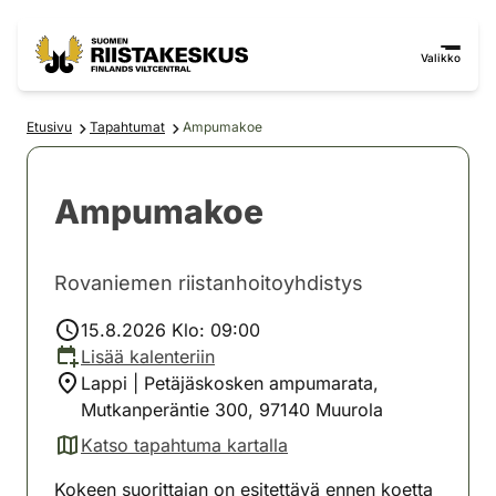
Siirry sisältöön
Siirry sivustokarttaan
Valikko
Etusivu
Tapahtumat
Ampumakoe
Ampumakoe
Rovaniemen riistanhoitoyhdistys
15.8.2026 Klo: 09:00
Lisää kalenteriin
Lappi | Petäjäskosken ampumarata,
Mutkanperäntie 300, 97140 Muurola
Katso tapahtuma kartalla
(avautuu uuteen välilehteen)
Kokeen suorittajan on esitettävä ennen koetta