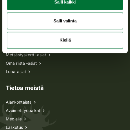
Salli kaikki
p. 029 431 2001
asiakaspalvelu@riista.fi
Usein kysytyt kysymykset
Salli valinta
Kaikki yhteystiedot
Kiellä
Metsästyskortti-asiat
Oma riista -asiat
Lupa-asiat
Tietoa meistä
Ajankohtaista
Avoimet työpaikat
Medialle
Laskutus