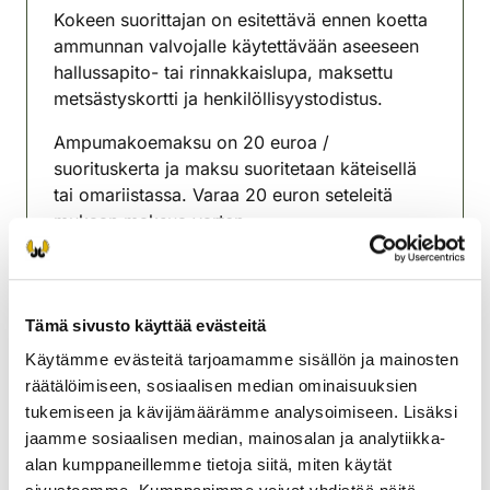
Kokeen suorittajan on esitettävä ennen koetta
ammunnan valvojalle käytettävään aseeseen
hallussapito- tai rinnakkaislupa, maksettu
metsästyskortti ja henkilöllisyystodistus.
Ampumakoemaksu on 20 euroa /
suorituskerta ja maksu suoritetaan käteisellä
tai omariistassa. Varaa 20 euron seteleitä
mukaan maksua varten.
Ampumakokeeseen on ilmoittauduttava
koepaikalla viimeistään 2 tunnin kuluessa
kokeen alkamisesta.
Tämä sivusto käyttää evästeitä
Lisätiedot Osmo Tarsa puh. 0400-816458.
Käytämme evästeitä tarjoamamme sisällön ja mainosten
räätälöimiseen, sosiaalisen median ominaisuuksien
Rovaniemen riistanhoitoyhdistys
tukemiseen ja kävijämäärämme analysoimiseen. Lisäksi
Lappi
jaamme sosiaalisen median, mainosalan ja analytiikka-
rovaniemi@rhy.riista.fi
alan kumppaneillemme tietoja siitä, miten käytät