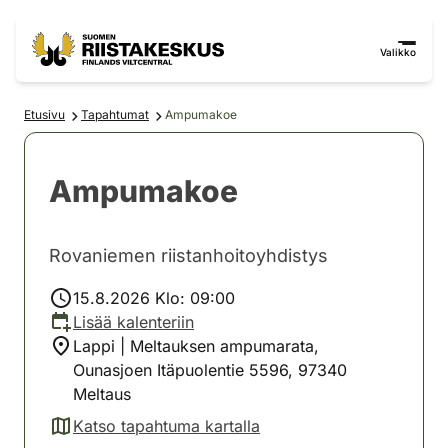
Siirry sisältöön
Siirry sivustokarttaan
Valikko
Etusivu
Tapahtumat
Ampumakoe
Ampumakoe
Rovaniemen riistanhoitoyhdistys
15.8.2026 Klo: 09:00
Lisää kalenteriin
Lappi | Meltauksen ampumarata,
Ounasjoen Itäpuolentie 5596, 97340
Meltaus
Katso tapahtuma kartalla
(avautuu uuteen välilehteen)