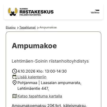
Siirry sisältöön
Siirry sivustokarttaan
Valikko
Etusivu
Tapahtumat
Ampumakoe
Ampumakoe
Lehtimäen-Soinin riistanhoitoyhdistys
4.10.2026 Klo: 13:00-14:30
Lisää kalenteriin
Pohjanmaa | Laasalan ampumarata,
Lehtimäentie 447,
Katso tapahtuma kartalla
(avautuu uuteen välilehteen)
Ampumakoemaksu 20€/krt, käteismaksu.