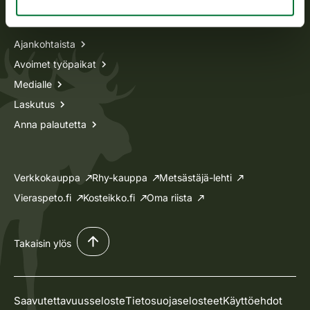
Tietoa meistä
Ajankohtaista
Avoimet työpaikat
Medialle
Laskutus
Anna palautetta
Verkkokauppa
Rhy-kauppa
Metsästäjä-lehti
Vieraspeto.fi
Kosteikko.fi
Oma riista
Takaisin ylös
Saavutettavuusseloste
Tietosuojaselosteet
Käyttöehdot