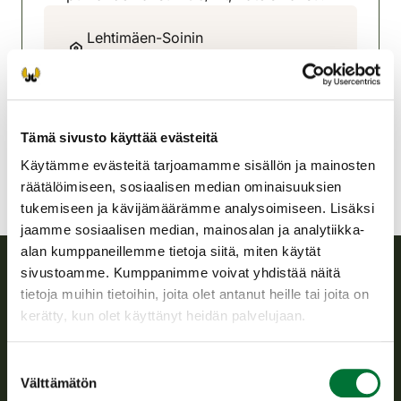
Lehtimäen-Soinin
riistanhoitoyhdistys
Pohjanmaa
040 740 1995
lehtimaki-soini@rhy.riista.fi
Tämä sivusto käyttää evästeitä
Käytämme evästeitä tarjoamamme sisällön ja mainosten
räätälöimiseen, sosiaalisen median ominaisuuksien
tukemiseen ja kävijämäärämme analysoimiseen. Lisäksi
jaamme sosiaalisen median, mainosalan ja analytiikka-
alan kumppaneillemme tietoja siitä, miten käytät
sivustoamme. Kumppanimme voivat yhdistää näitä
tietoja muihin tietoihin, joita olet antanut heille tai joita on
Suomen riistakeskus
kerätty, kun olet käyttänyt heidän palvelujaan.
Suomen riistakeskus edistää kestävää riistataloutta, tukee
riistanhoitoyhdistysten toimintaa ja huolehtii riistapolitiikan
Suostumuksen
toimeenpanosta sekä vastaa sille säädetyistä julkisista
Välttämätön
valinta
hallintotehtävistä.