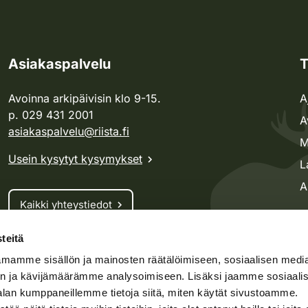
Asiakaspalvelu
T
Avoinna arkipäivisin klo 9-15.
A
p. 029 431 2001
A
asiakaspalvelu@riista.fi
M
Usein kysytyt kysymykset
L
A
Kaikki yhteystiedot
teitä
Metsästyskortti-asiat
mamme sisällön ja mainosten räätälöimiseen, sosiaalisen medi
Oma riista -asiat
n ja kävijämäärämme analysoimiseen. Lisäksi jaamme sosiaali
Lupa-asiat
alan kumppaneillemme tietoja siitä, miten käytät sivustoamme.