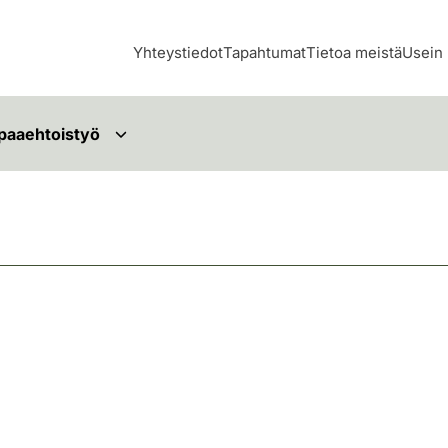
Yhteystiedot
Tapahtumat
Tietoa meistä
Usein 
paaehtoistyö