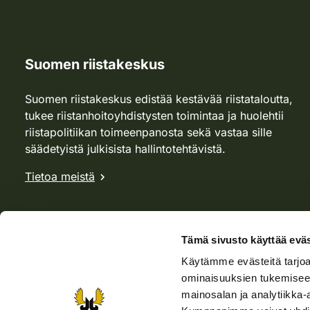
Suomen riistakeskus
Suomen riistakeskus edistää kestävää riistataloutta,
tukee riistanhoitoyhdistysten toimintaa ja huolehtii
riistapolitiikan toimeenpanosta sekä vastaa sille
säädetyistä julkisista hallintotehtävistä.
Tietoa meistä
Tämä sivusto käyttää eväs
Käytämme evästeitä tarjoa
ominaisuuksien tukemisee
mainosalan ja analytiikka-