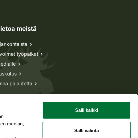
ietoa meistä
jankohtaista
voimet työpaikat
edialle
askutus
nna palautetta
Salli kaikki
an
sen median,
Salli valinta