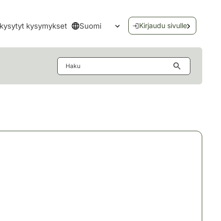
Suomi
kysytyt kysymykset
Kirjaudu sivulle
Avaa kielivalikko
Haku