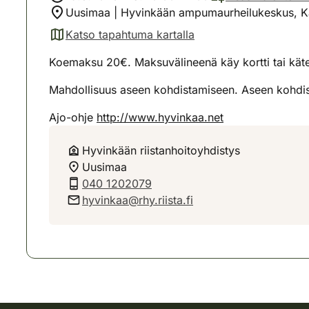
Uusimaa | Hyvinkään ampumaurheilukeskus, K
Katso tapahtuma kartalla
(avautuu uuteen välilehteen)
Koemaksu 20€. Maksuvälineenä käy kortti tai kät
Mahdollisuus aseen kohdistamiseen. Aseen kohdi
Ajo-ohje
http://www.hyvinkaa.net
Hyvinkään riistanhoitoyhdistys
Uusimaa
040 1202079
hyvinkaa@rhy.riista.fi