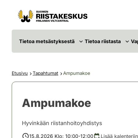
Siirry sisältöön
Siirry sivustokarttaan
Tietoa metsästyksestä
Tietoa riistasta
Va
Etusivu
Tapahtumat
Ampumakoe
Ampumakoe
Hyvinkään riistanhoitoyhdistys
15.8.2026 Klo: 10:00-12:00
Lisää kalenteriin