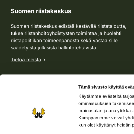
Suomen riistakeskus
Suomen riistakeskus edistää kestävää riistataloutta,
tukee riistanhoitoyhdistysten toimintaa ja huolehtii
riistapolitiikan toimeenpanosta sekä vastaa sille
säädetyistä julkisista hallintotehtävistä.
Tietoa meistä
Tämä sivusto käyttää eväs
Käytämme evästeitä tarjoa
ominaisuuksien tukemisee
mainosalan ja analytiikka-
Kumppanimme voivat yhdistää 
kun olet käyttänyt heidän 
Verkkokauppa
Rhy-kauppa
Metsästäjä-lehti
Viera