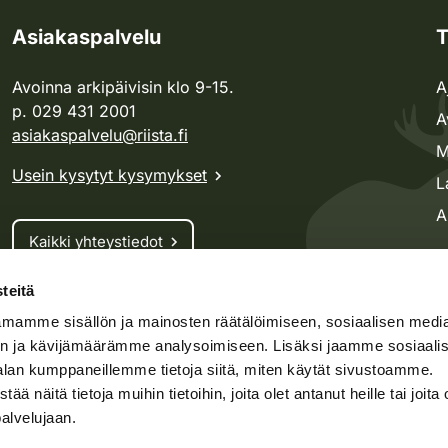
Asiakaspalvelu
T
Avoinna arkipäivisin klo 9-15.
A
p. 029 431 2001
A
asiakaspalvelu@riista.fi
M
Usein kysytyt kysymykset
L
A
Kaikki yhteystiedot
teitä
Metsästyskortti-asiat
mamme sisällön ja mainosten räätälöimiseen, sosiaalisen medi
Oma riista -asiat
n ja kävijämäärämme analysoimiseen. Lisäksi jaamme sosiaali
Lupa-asiat
alan kumppaneillemme tietoja siitä, miten käytät sivustoamme.
näitä tietoja muihin tietoihin, joita olet antanut heille tai joita 
palvelujaan.
speto.fi
Kosteikko.fi
Oma riista