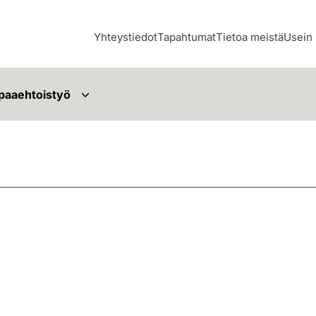
Yhteystiedot
Tapahtumat
Tietoa meistä
Usein 
paaehtoistyö