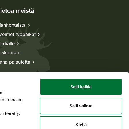
ietoa meistä
jankohtaista
voimet työpaikat
edialle
askutus
nna palautetta
Salli kaikki
an
sen median,
Salli valinta
on kerätty,
Kiellä
Takaisin ylös