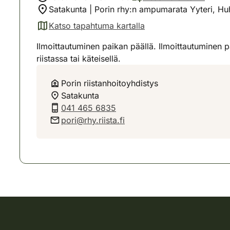
Satakunta | Porin rhy:n ampumarata Yyteri, Huh
Katso tapahtuma kartalla
(avautuu uuteen välilehteen)
Ilmoittautuminen paikan päällä. Ilmoittautumine
riistassa tai käteisellä.
Porin riistanhoitoyhdistys
Satakunta
041 465 6835
pori@rhy.riista.fi