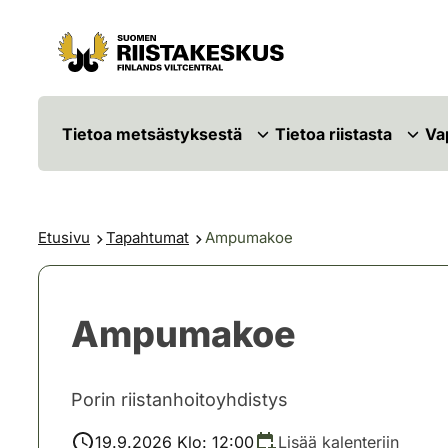
Siirry sisältöön
Siirry sivustokarttaan
Tietoa metsästyksestä
Tietoa riistasta
Va
Etusivu
Tapahtumat
Ampumakoe
Ampumakoe
Porin riistanhoitoyhdistys
19.9.2026 Klo: 12:00
Lisää kalenteriin