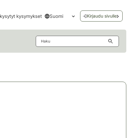
Suomi
kysytyt kysymykset
Kirjaudu sivulle
Avaa kielivalikko
Haku