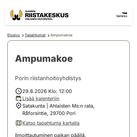
Siirry sisältöön
Siirry sivustokarttaan
Valikko
Etusivu
Tapahtumat
Ampumakoe
Ampumakoe
Porin riistanhoitoyhdistys
29.8.2026 Klo: 12:00
Lisää kalenteriin
Satakunta | Ahlaisten Ms:n rata,
Råforsintie, 29700 Pori
Katso tapahtuma kartalla
(avautuu uuteen välilehteen)
Ilmoittautuminen paikan päällä.