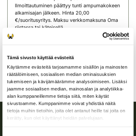
Ilmoittautuminen päättyy tunti ampumakokeen
alkamisajan jälkeen. Hinta 20,00
€/suoritusyritys. Maksu verkkomaksuna Oma
riistassa tai käteisellä.
Porin riistanhoitoyhdistys
Satakunta
041 465 6835
Tämä sivusto käyttää evästeitä
pori@rhy.riista.fi
Käytämme evästeitä tarjoamamme sisällön ja mainosten
räätälöimiseen, sosiaalisen median ominaisuuksien
tukemiseen ja kävijämäärämme analysoimiseen. Lisäksi
jaamme sosiaalisen median, mainosalan ja analytiikka-
alan kumppaneillemme tietoja siitä, miten käytät
sivustoamme. Kumppanimme voivat yhdistää näitä
tietoja muihin tietoihin, joita olet antanut heille tai joita on
kerätty, kun olet käyttänyt heidän palvelujaan.
Suomen riistakeskus
Suostumuksen