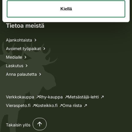
Oma riista -asiat
Kiellä
Lupa-asiat
Tietoa meistä
Ajankohtaista
Avoimet työpaikat
Medialle
Laskutus
Anna palautetta
Verkkokauppa
Rhy-kauppa
Metsästäjä-lehti
Vieraspeto.fi
Kosteikko.fi
Oma riista
Takaisin ylös