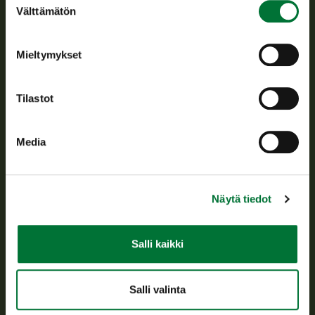
Suomen riistakeskus edistää kestävää riistataloutta, tukee
Välttämätön
valinta
riistanhoitoyhdistysten toimintaa ja huolehtii riistapolitiikan
toimeenpanosta sekä vastaa sille säädetyistä julkisista
hallintotehtävistä.
Mieltymykset
Tietoa meistä
Tilastot
Asiakaspalvelu
Media
Avoinna arkipäivisin klo 9-15.
p. 029 431 2001
asiakaspalvelu@riista.fi
Näytä tiedot
Usein kysytyt kysymykset
Salli kaikki
Kaikki yhteystiedot
Salli valinta
Metsästyskortti-asiat