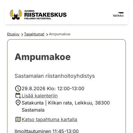
Siirry sisältöön
Siirry sivustokarttaan
Valikko
Etusivu
Tapahtumat
Ampumakoe
Ampumakoe
Sastamalan riistanhoitoyhdistys
29.8.2026 Klo: 12:00-13:00
Lisää kalenteriin
Satakunta | Kiikan rata, Leikkuu, 38300
Sastamala
Katso tapahtuma kartalla
(avautuu uuteen välilehteen)
Ilmoittautuminen 11:45-13:00