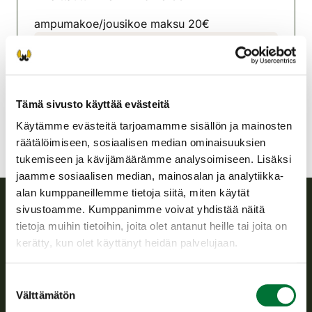
ampumakoe/jousikoe maksu 20€
Sastamalan riistanhoitoyhdistys
Satakunta
sastamala@rhy.riista.fi
Tämä sivusto käyttää evästeitä
Käytämme evästeitä tarjoamamme sisällön ja mainosten
räätälöimiseen, sosiaalisen median ominaisuuksien
tukemiseen ja kävijämäärämme analysoimiseen. Lisäksi
jaamme sosiaalisen median, mainosalan ja analytiikka-
alan kumppaneillemme tietoja siitä, miten käytät
sivustoamme. Kumppanimme voivat yhdistää näitä
Suomen riistakeskus
tietoja muihin tietoihin, joita olet antanut heille tai joita on
kerätty, kun olet käyttänyt heidän palvelujaan.
Suomen riistakeskus edistää kestävää riistataloutta, tukee
riistanhoitoyhdistysten toimintaa ja huolehtii riistapolitiikan
Suostumuksen
toimeenpanosta sekä vastaa sille säädetyistä julkisista
Välttämätön
valinta
hallintotehtävistä.