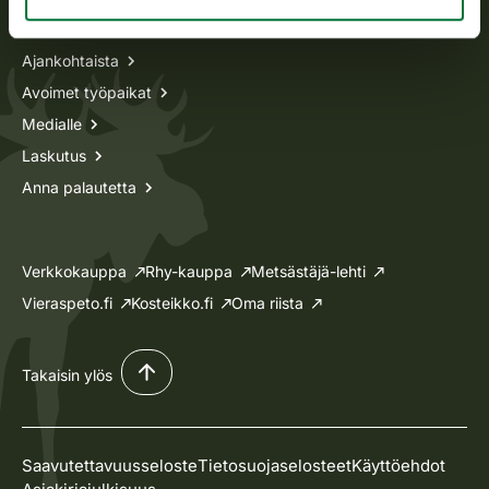
Tietoa meistä
Ajankohtaista
Avoimet työpaikat
Medialle
Laskutus
Anna palautetta
Verkkokauppa
Rhy-kauppa
Metsästäjä-lehti
Vieraspeto.fi
Kosteikko.fi
Oma riista
Takaisin ylös
Saavutettavuusseloste
Tietosuojaselosteet
Käyttöehdot