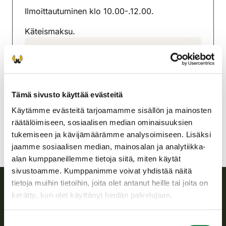
Ilmoittautuminen klo 10.00-.12.00.
Käteismaksu.
Haapajärven-Reisjärven
riistanhoitoyhdistys
Oulu
040 706 3431
Tämä sivusto käyttää evästeitä
haapajarvi-reisjarvi@rhy.riista.fi
Käytämme evästeitä tarjoamamme sisällön ja mainosten
räätälöimiseen, sosiaalisen median ominaisuuksien
tukemiseen ja kävijämäärämme analysoimiseen. Lisäksi
jaamme sosiaalisen median, mainosalan ja analytiikka-
alan kumppaneillemme tietoja siitä, miten käytät
sivustoamme. Kumppanimme voivat yhdistää näitä
tietoja muihin tietoihin, joita olet antanut heille tai joita on
kerätty, kun olet käyttänyt heidän palvelujaan.
Suomen riistakeskus
Suostumuksen