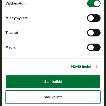
Suomen riistakeskus edistää kestävää riistataloutta, tukee
Välttämätön
valinta
riistanhoitoyhdistysten toimintaa ja huolehtii riistapolitiikan
toimeenpanosta sekä vastaa sille säädetyistä julkisista
hallintotehtävistä.
Mieltymykset
Tietoa meistä
Tilastot
Asiakaspalvelu
Media
Avoinna arkipäivisin klo 9-15.
p. 029 431 2001
asiakaspalvelu@riista.fi
Näytä tiedot
Usein kysytyt kysymykset
Salli kaikki
Kaikki yhteystiedot
Salli valinta
Metsästyskortti-asiat
Oma riista -asiat