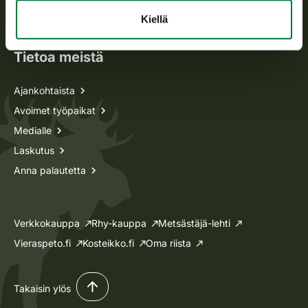
Lupa-asiat
Kiellä
Tietoa meistä
Ajankohtaista
Avoimet työpaikat
Medialle
Laskutus
Anna palautetta
Verkkokauppa
Rhy-kauppa
Metsästäjä-lehti
Vieraspeto.fi
Kosteikko.fi
Oma riista
Takaisin ylös