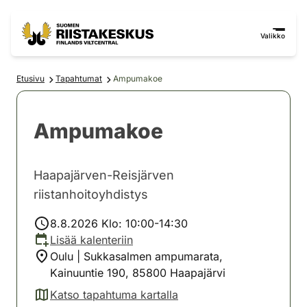
Siirry sisältöön
Siirry sivustokarttaan
Valikko
Etusivu
Tapahtumat
Ampumakoe
Ampumakoe
Haapajärven-Reisjärven
riistanhoitoyhdistys
8.8.2026 Klo: 10:00-14:30
Lisää kalenteriin
Oulu | Sukkasalmen ampumarata,
Kainuuntie 190, 85800 Haapajärvi
Katso tapahtuma kartalla
(avautuu uuteen välilehteen)