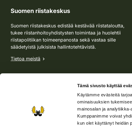
Suomen riistakeskus
Suomen riistakeskus edistää kestävää riistataloutta,
tukee riistanhoitoyhdistysten toimintaa ja huolehtii
riistapolitiikan toimeenpanosta sekä vastaa sille
säädetyistä julkisista hallintotehtävistä.
Tietoa meistä
Tämä sivusto käyttää eväs
Käytämme evästeitä tarjoa
ominaisuuksien tukemisee
mainosalan ja analytiikka-
Kumppanimme voivat yhdistää 
kun olet käyttänyt heidän 
Verkkokauppa
Rhy-kauppa
Metsästäjä-lehti
Viera