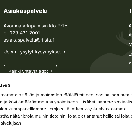
Asiakaspalvelu
T
Avoinna arkipäivisin klo 9-15.
A
p. 029 431 2001
A
asiakaspalvelu@riista.fi
M
Usein kysytyt kysymykset
L
A
Kaikki yhteystiedot
teitä
Metsästyskortti-asiat
mamme sisällön ja mainosten räätälöimiseen, sosiaalisen medi
Oma riista -asiat
n ja kävijämäärämme analysoimiseen. Lisäksi jaamme sosiaali
Lupa-asiat
alan kumppaneillemme tietoja siitä, miten käytät sivustoamme.
näitä tietoja muihin tietoihin, joita olet antanut heille tai joita 
palvelujaan.
speto.fi
Kosteikko.fi
Oma riista