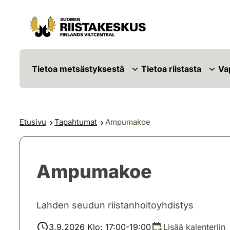
Siirry sisältöön
Siirry sivustokarttaan
Tietoa metsästyksestä
Tietoa riistasta
Va
Etusivu
Tapahtumat
Ampumakoe
Ampumakoe
Lahden seudun riistanhoitoyhdistys
3.9.2026 Klo: 17:00-19:00
Lisää kalenteriin