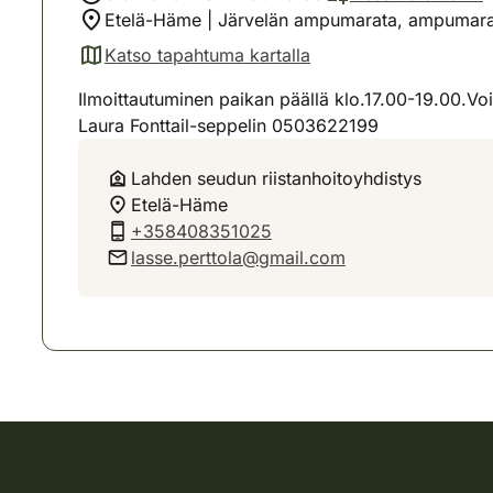
Etelä-Häme | Järvelän ampumarata, ampumar
Katso tapahtuma kartalla
(avautuu uuteen välilehteen)
Ilmoittautuminen paikan päällä klo.17.00-19.00.Voi
Laura Fonttail-seppelin 0503622199
Lahden seudun riistanhoitoyhdistys
Etelä-Häme
+358408351025
lasse.perttola@gmail.com