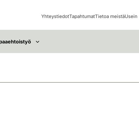
Yhteystiedot
Tapahtumat
Tietoa meistä
Usein 
paaehtoistyö