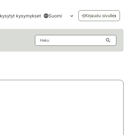
Suomi
kysytyt kysymykset
Kirjaudu sivulle
Avaa kielivalikko
Haku