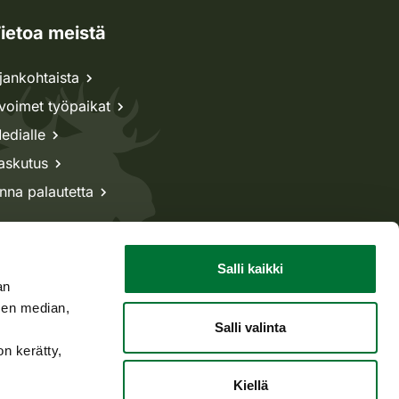
ietoa meistä
jankohtaista
voimet työpaikat
edialle
askutus
nna palautetta
Salli kaikki
an
sen median,
Salli valinta
on kerätty,
Kiellä
Takaisin ylös