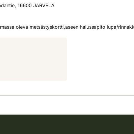
adantie, 16600 JÄRVELÄ
massa oleva metsästyskortti,aseen halussapito lupa/rinnakkai