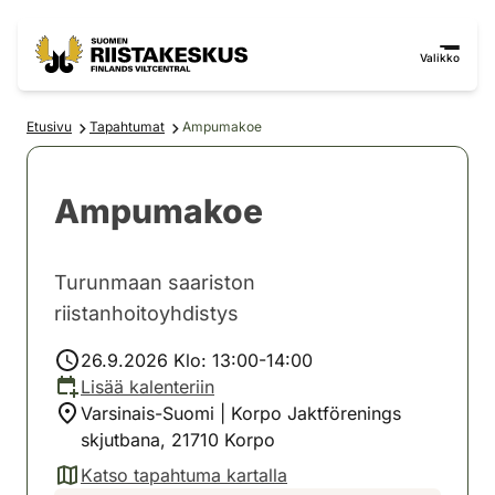
Siirry sisältöön
Siirry sivustokarttaan
Valikko
Etusivu
Tapahtumat
Ampumakoe
Ampumakoe
Turunmaan saariston
riistanhoitoyhdistys
26.9.2026 Klo: 13:00-14:00
Lisää kalenteriin
Varsinais-Suomi | Korpo Jaktförenings
skjutbana, 21710 Korpo
Katso tapahtuma kartalla
(avautuu uuteen välilehteen)