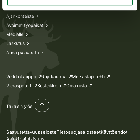
Tietoa meistä
Ajankohtaista
Avoimet työpaikat
Medialle
Laskutus
Anna palautetta
Verkkokauppa
Rhy-kauppa
Metsästäjä-lehti
Vieraspeto.fi
Kosteikko.fi
Oma riista
Takaisin ylös
Saavutettavuusseloste
Tietosuojaselosteet
Käyttöehdot
Asiakirjajulkisuus