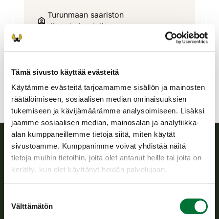
Turunmaan saariston
riistanhoitoyhdistys
Varsinais-Suomi
0407567575
abolandsjvf@rhy.riista.fi
Tämä sivusto käyttää evästeitä
Käytämme evästeitä tarjoamamme sisällön ja mainosten
räätälöimiseen, sosiaalisen median ominaisuuksien
tukemiseen ja kävijämäärämme analysoimiseen. Lisäksi
jaamme sosiaalisen median, mainosalan ja analytiikka-
alan kumppaneillemme tietoja siitä, miten käytät
sivustoamme. Kumppanimme voivat yhdistää näitä
Suomen riistakeskus
tietoja muihin tietoihin, joita olet antanut heille tai joita on
kerätty, kun olet käyttänyt heidän palvelujaan.
Suomen riistakeskus edistää kestävää riistataloutta, tukee
riistanhoitoyhdistysten toimintaa ja huolehtii riistapolitiikan
Suostumuksen
toimeenpanosta sekä vastaa sille säädetyistä julkisista
Välttämätön
valinta
hallintotehtävistä.