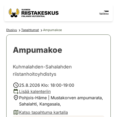
Siirry sisältöön
Siirry sivustokarttaan
Valikko
Etusivu
Tapahtumat
Ampumakoe
Ampumakoe
Kuhmalahden-Sahalahden
riistanhoitoyhdistys
25.8.2026 Klo: 18:00-19:00
Lisää kalenteriin
Pohjois-Häme | Mustakorven ampumarata,
Sahalahti, Kangasala,
Katso tapahtuma kartalla
(avautuu uuteen välilehteen)