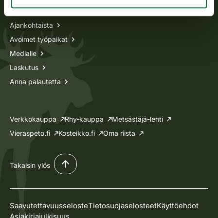
Tietoa meistä
Ajankohtaista
Avoimet työpaikat
Medialle
Laskutus
Anna palautetta
Verkkokauppa
Rhy-kauppa
Metsästäjä-lehti
Vieraspeto.fi
Kosteikko.fi
Oma riista
Takaisin ylös
Saavutettavuusseloste
Tietosuojaselosteet
Käyttöehdot
Asiakirjajulkisuus