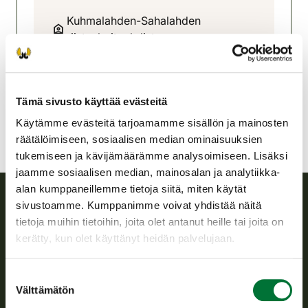
Kuhmalahden-Sahalahden
riistanhoitoyhdistys
Pohjois-Häme
0405667526
kuhmalahti-sahalahti@rhy.riista.fi
Tämä sivusto käyttää evästeitä
Käytämme evästeitä tarjoamamme sisällön ja mainosten
räätälöimiseen, sosiaalisen median ominaisuuksien
tukemiseen ja kävijämäärämme analysoimiseen. Lisäksi
jaamme sosiaalisen median, mainosalan ja analytiikka-
alan kumppaneillemme tietoja siitä, miten käytät
sivustoamme. Kumppanimme voivat yhdistää näitä
Suomen riistakeskus
tietoja muihin tietoihin, joita olet antanut heille tai joita on
kerätty, kun olet käyttänyt heidän palvelujaan.
Suomen riistakeskus edistää kestävää riistataloutta, tukee
riistanhoitoyhdistysten toimintaa ja huolehtii riistapolitiikan
Suostumuksen
toimeenpanosta sekä vastaa sille säädetyistä julkisista
Välttämätön
valinta
hallintotehtävistä.